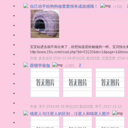
自己动手给狗狗做窝窝很有成就感哦！
（+13）
宝宝钻进去就不肯出来了，好想知道是给她做的一样。宝贝快出来，
http://www.15lu.com/read.php?tid=53120&ds=1&page=1&tore
作者:
多多吉祥
2010-11-24
评论(26)
最后回复:
灵鹫思梦
,
2018-
跟猫学瑜伽
2
（+22）
作者:
淳子
2014-08-25
评论(16)
最后回复:
淳子
,
2017-11-12
喵星人与汪星人的区别，汪星人和喵星人图片