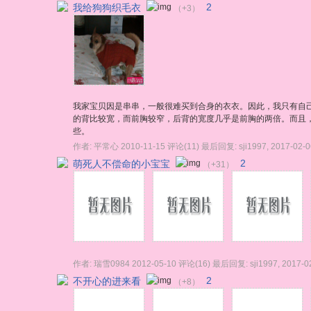
我给狗狗织毛衣
2
（+3）
我家宝贝因是串串，一般很难买到合身的衣衣。因此，我只有自
的背比较宽，而前胸较窄，后背的宽度几乎是前胸的两倍。而且
些。
作者:
平常心
2010-11-15
评论(11)
最后回复:
sji1997
,
2017-02-0
萌死人不偿命的小宝宝
2
（+31）
作者:
瑞雪0984
2012-05-10
评论(16)
最后回复:
sji1997
,
2017-0
不开心的进来看
2
（+8）