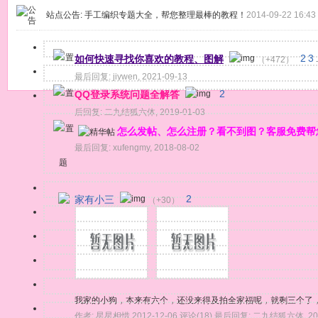
站点公告:
手工编织专题大全，帮您整理最棒的教程！
2014-09-22 16:43
如何快速寻找你喜欢的教程、图解
2
3
（+472）
.
最后回复:
jiywen
,
2021-09-13
QQ登录系统问题全解答
2
后回复:
二九结狐六体
,
2019-01-03
怎么发帖、怎么注册？看不到图？客服免费帮
最后回复:
xufengmy
,
2018-08-02
题
家有小三
2
（+30）
我家的小狗，本来有六个，还没来得及拍全家福呢，就剩三个了，赶紧
作者:
星星相惜
2012-12-06
评论(18)
最后回复:
二九结狐六体
,
20