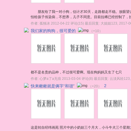
朋友给了我一对小狗，估计才30天，走路都走不稳。放眼望去
怕给孩子传染病，不想养，儿子不同意。目前拉稀已经控制了，拉
作者:
孤独冰
2012-04-22
评论(15)
最后回复:
大姐姐123
,
2017-0
我们家的狗狗，很可爱的
（+10）
都不是名贵的品种，不过很可爱啊。现在狗妈妈又生了七只
作者:
心梦a了a无痕
2013-03-04
评论(8)
最后回复:
云淡风轻123
快来瞅瞅就是俩字“和谐”
2
（+20）
这是转自经纬画苑 照片中的小奶娃三个月大，小斗牛犬三个星期