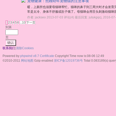
宠物健康：照顾幼年宠物猫的注意事项
暖，上厕所也须要母猫咪帮忙。猫咪的鼻子到三周大时才会发育
常是太冷、身体不舒服或肚子饿了。母猫咪会用舌头刺激幼猫咪肛
作者:
jackseo
2013-07-03
评论(4)
最后回复:
jutukgqcj
,
2016-07
1
2
3
4
5
6
...10
下一页
到第
页
确认
联系我们
|
清除Cookies
Powered by
phpwind v8.7
Certificate
Copyright Time now is:08-06 12:49
©2010-2011
网站地图
Gzip enabled
浙ICP备12019736号
Total 0.083189(s) quer