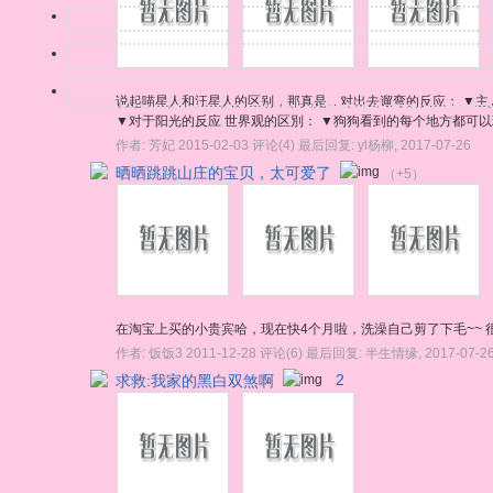
说起喵星人和汪星人的区别，那真是... 对出去遛弯的反应： ▼主
▼对于阳光的反应 世界观的区別： ▼狗狗看到的每个地方都可以玩
作者:
芳妃
2015-02-03
评论(4)
最后回复:
yl杨柳
,
2017-07-26
晒晒跳跳山庄的宝贝，太可爱了
（+5）
在淘宝上买的小贵宾哈，现在快4个月啦，洗澡自己剪了下毛~~ 
作者:
饭饭3
2011-12-28
评论(6)
最后回复:
半生情缘
,
2017-07-2
求救:我家的黑白双煞啊
2