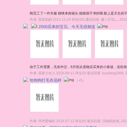
刚完工了一件衣服 猫咪来抢镜头 猫猫很干净的哦 眼上是天生的
作者:
苗苗妈妈
2011-11-24
评论(20)
最后回复:
傻シ吖頭灬
,
2016
2500买来的宝贝。今天无偿相送
由于工作需要，无奈外迁，8月初从宠物店买来的小泰迪，送给有爱心
作者:
居家小女人
2016-09-11
评论(3)
最后回复:
tuyafang2008
,
给狗狗打毛衣花样
（+5）
作者:
拜拜爱编织
2014-07-12
评论(6)
最后回复:
泪倾斜的海
,
201