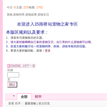
今日:
0
|
主题:
223
|
帖数:
1701
宠物,宠物饲养,宠物故事,宠物宝贝
欢迎进入15路驿站宠物之家专区
本版区规则以及要求
：
1、请发布与宠物相关的主题。
2、请大家积极晒晒自己家的宠物宝贝，自己养的什么宠物都可以哦。
3、欢迎大家积极讨论一些宠物饲养、疾病、训练等相关的话题。
4、希望大家积极回帖，谢谢！
更多
发帖
1
2
3
4
5
6
...10
下一页
到第
页
确认
精华
全部
新窗
排序：
最新发帖
|
最后回复