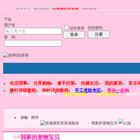
道具中心
统计排行
15路驿站手机版
编织专题
下拉
用户名
找回密码
记住登录
注册
登录
密 码
生活琐事
分享购物
拿手好菜
拍摄生活
我的家居
音乐
棒针详细教程
钩针详细教程
手工求助专区
带你一起钩
首页
群组圈子
教你找图解
关注微信号
每日打
新帖
精华
>
我家的宠物宝贝
我家的宠物宝贝
收藏