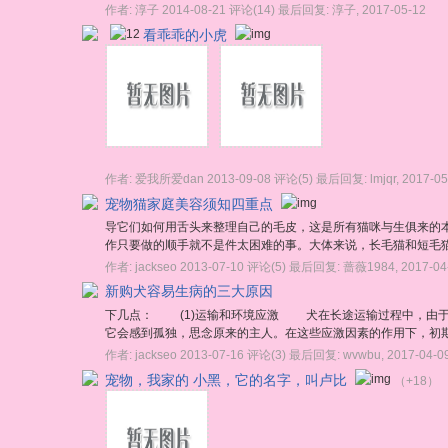
作者:
淳子
2014-08-21
评论(14)
最后回复:
淳子
,
2017-05-12
看乖乖的小虎
作者:
爱我所爱dan
2013-09-08
评论(5)
最后回复:
lmjqr
,
2017-05
宠物猫家庭美容须知四重点
导它们如何用舌头来整理自己的毛皮，这是所有猫咪与生俱来的
作只要做的顺手就不是件太困难的事。大体来说，长毛猫和短毛猫
作者:
jackseo
2013-07-10
评论(5)
最后回复:
蔷薇1984
,
2017-04
新购犬容易生病的三大原因
下几点： (1)运输和环境应激 犬在长途运输过程中，由于
它会感到孤独，思念原来的主人。在这些应激因素的作用下，初期
作者:
jackseo
2013-07-16
评论(3)
最后回复:
wvwbu
,
2017-04-0
宠物，我家的 小黑，它的名字，叫卢比
（+18）