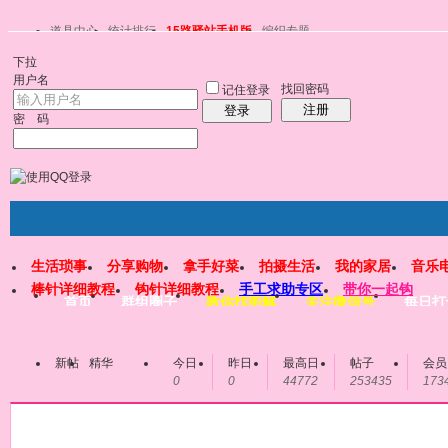
道具中心
统计排行
15路驿站手机版
编织专题
下拉
用户名
找回密码
记住登录
注册
登录
密 码
生活琐事
分享购物
拿手好菜
拍摄生活
我的家居
音乐
棒针详细教程
钩针详细教程
手工求助专区
带你一起钩
首页
群组圈子
教你找图解
关注微信号
每日打
新帖
精华
今日
昨日
最高日
帖子
会员
0
0
44772
253435
173