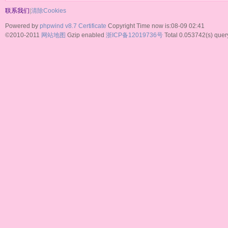
联系我们
|
清除Cookies
Powered by
phpwind v8.7
Certificate
Copyright Time now is:08-09 02:41
©2010-2011
网站地图
Gzip enabled
浙ICP备12019736号
Total 0.053742(s) quer