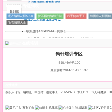
一步步教你钩织俄罗斯风情
给出！
15路驿站 专题列表
的小外套
一步步教你钩织俄罗斯风情
毛衣编织花样5000
护耳帽的编织方法
巧手妈咪手工
织围巾花样图解
的小外套
国外的一个关于挑领技巧 的
毛衣编织大全
教程，图片详细能看懂吗？
国外的一个关于挑领技巧 的
·
欧洲进口ANGOPAGOL同款长段染毛
教程，图片详细能看懂吗？
·
学钩夏季草帽的别错过哦，艳子4.
手工编织专题大全，帮您整理最棒的教程！
14-09-22
在线培训
钩针培训专区
主题:46
帖子:100
最后发帖:2014-11-12 13:37
友情链接
编织乐论坛
编织汇
中国结
创意手工
PHPWIND
木工DIY
39儿科健康
D
黄毛丫头
总版主
论坛版主
1