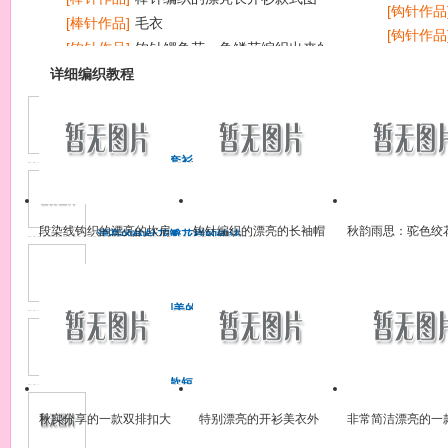
[钩针作品
[棒针作品]
毛衣
[钩针作品
[钩针作品]
钩针鳄鱼花、鱼鳞花编织出来的帽子
[钩针作品
花样欣赏
详细编织教程
简单的握手服套衫的详细织
法
线：双股羊毛4根合股 针：9
号（正身3.6mm）11号
段染线钩织的漂亮的坎肩
钩针编织的漂亮的长袖帽
秋韵雨思：驼色绞
漂亮的钩针花瓣花样的钩法
（3.2mm
图解+步骤图
衫外套花样图
的织法说明
漂亮的钩针花瓣花样的钩法
图解
彼岸繁花·特别美的钩针连衣
裙花样和钩法步骤图
彼岸繁花·特别美的钩针连衣
裙花样和钩法步骤图
非常清爽的一款短袖钩衣花
样图解，各部分的花样钩法
给出！
非常清爽的一款短袖钩衣花
秋实分享的一款双排扣大
特别漂亮的开衫美衣外
非常简洁漂亮的一
样图解，各部分的花样钩法
气外套编织款式
套，青果领真好看
短袖毛衣款