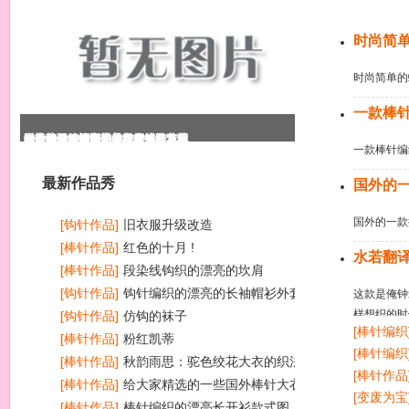
今日推荐
时尚简
时尚简单的
一款棒
段染线钩织的漂亮的坎肩
钩针编织的漂亮的长袖帽衫外套花
时尚简单的蝙蝠袖美衣的织法清晰
一款棒针编织的长大衣款式和花样
国外的一款披肩式外套的编织方法
水若翻译的漂亮的横织衣外套
一款棒针编
最新作品秀
国外的
国外的一款
[钩针作品]
旧衣服升级改造
[棒针作品]
红色的十月 !
水若翻
[棒针作品]
段染线钩织的漂亮的坎肩
[钩针作品]
钩针编织的漂亮的长袖帽衫外套花样
这款是俺钟
样想织的时
图
[钩针作品]
仿钩的袜子
[棒针编织
好月底做事
[棒针作品]
粉红凯蒂
九）花边
[棒针编织
哈，有了第
[棒针作品]
秋韵雨思：驼色绞花大衣的织法说明
[棒针作品
[棒针作品]
给大家精选的一些国外棒针大衣款式
[变废为宝
和图解
[棒针作品]
棒针编织的漂亮长开衫款式图