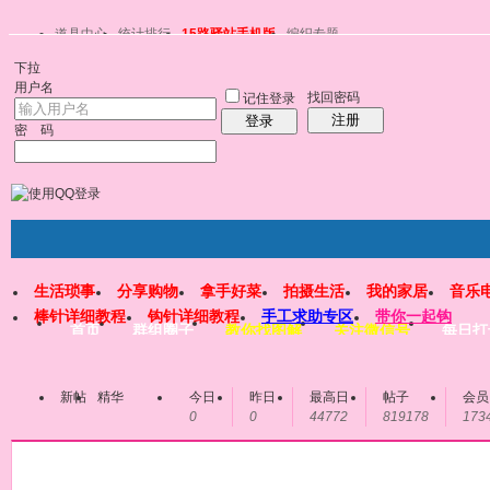
道具中心
统计排行
15路驿站手机版
编织专题
下拉
用户名
找回密码
记住登录
注册
登录
密 码
生活琐事
分享购物
拿手好菜
拍摄生活
我的家居
音乐
棒针详细教程
钩针详细教程
手工求助专区
带你一起钩
首页
群组圈子
教你找图解
关注微信号
每日打
新帖
精华
今日
昨日
最高日
帖子
会员
0
0
44772
819178
173