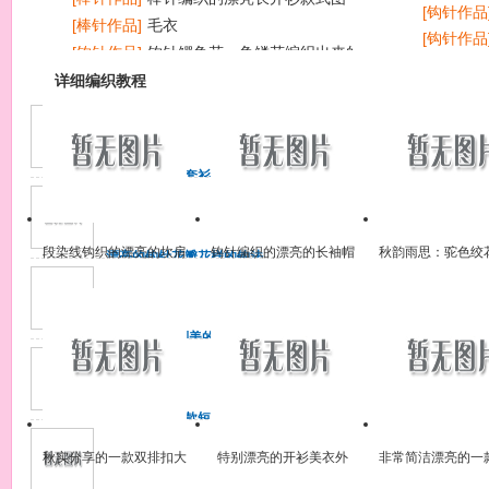
[钩针作品
[棒针作品]
毛衣
[钩针作品
[钩针作品]
钩针鳄鱼花、鱼鳞花编织出来的帽子
[钩针作品
花样欣赏
详细编织教程
简单的握手服套衫的详细织
法
线：双股羊毛4根合股 针：9
号（正身3.6mm）11号
段染线钩织的漂亮的坎肩
钩针编织的漂亮的长袖帽
秋韵雨思：驼色绞
漂亮的钩针花瓣花样的钩法
（3.2mm
图解+步骤图
衫外套花样图
的织法说明
漂亮的钩针花瓣花样的钩法
图解
彼岸繁花·特别美的钩针连衣
裙花样和钩法步骤图
彼岸繁花·特别美的钩针连衣
裙花样和钩法步骤图
非常清爽的一款短袖钩衣花
样图解，各部分的花样钩法
给出！
非常清爽的一款短袖钩衣花
秋实分享的一款双排扣大
特别漂亮的开衫美衣外
非常简洁漂亮的一
样图解，各部分的花样钩法
气外套编织款式
套，青果领真好看
短袖毛衣款