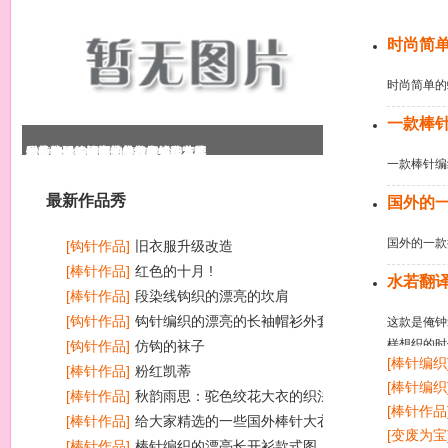
今日推荐
时尚简
时尚简单的
一款棒
段染线钩织的漂亮的坎肩
钩针编织的漂亮的长袖帽衫外套花
时尚简单的蝙蝠袖美衣的织法清晰
一款棒针编织的长大衣款式和花样
国外的一款披肩式外套的编织方法
水若翻译的漂亮的横织衣外套
一款棒针编
最新作品秀
国外的
国外的一款
[钩针作品]
旧衣服升级改造
[棒针作品]
红色的十月 !
水若翻
[棒针作品]
段染线钩织的漂亮的坎肩
[钩针作品]
钩针编织的漂亮的长袖帽衫外套花样
这款是俺钟
样想织的时
图
[钩针作品]
仿钩的袜子
[棒针编织
好月底做事
[棒针作品]
粉红凯蒂
九）花边
[棒针编织
哈，有了第
[棒针作品]
秋韵雨思：驼色绞花大衣的织法说明
[棒针作品
[棒针作品]
给大家精选的一些国外棒针大衣款式
[变废为宝
和图解
[棒针作品]
棒针编织的漂亮长开衫款式图