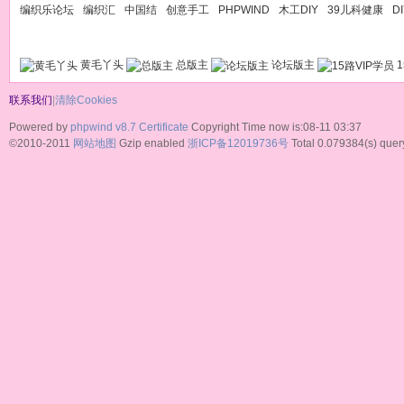
编织乐论坛
编织汇
中国结
创意手工
PHPWIND
木工DIY
39儿科健康
D
黄毛丫头
总版主
论坛版主
1
联系我们
|
清除Cookies
Powered by
phpwind v8.7
Certificate
Copyright Time now is:08-11 03:37
©2010-2011
网站地图
Gzip enabled
浙ICP备12019736号
Total 0.079384(s) quer