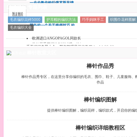
一步步教你钩织俄罗斯风情
给出！
15路驿站 专题列表
的小外套
一步步教你钩织俄罗斯风情
毛衣编织花样5000
护耳帽的编织方法
巧手妈咪手工
织围巾花样图解
的小外套
国外的一个关于挑领技巧 的
毛衣编织大全
教程，图片详细能看懂吗？
国外的一个关于挑领技巧 的
·
欧洲进口ANGOPAGOL同款长段染毛
教程，图片详细能看懂吗？
·
学钩夏季草帽的别错过哦，艳子4.
手工编织专题大全，帮您整理最棒的教程！
14-09-22
棒针教室大区
棒针作品秀
棒针作品秀专区，在这里分享你编织的毛衣、围巾、鞋子、儿童服饰、
作品
棒针编织图解
提供棒针编织图解，编织花样，编织款式，开启你的编
棒针编织详细教程区