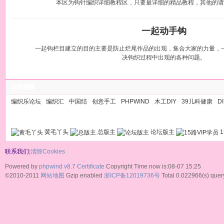
本区为钩针编织详细教程区，只要最详细的精品教程，其他的请
一起动手钩
一起钩栏目建立的目的主要是防止烂尾作品的出现，集合大家的力量，
决钩织过程中出现的各种问题。
友情链接
编织乐论坛
编织汇
中国结
创意手工
PHPWIND
木工DIY
39儿科健康
D
黄毛丫头
总版主
论坛版主
1
联系我们
|
清除Cookies
Powered by
phpwind v8.7
Certificate
Copyright Time now is:08-07 15:25
©2010-2011
网站地图
Gzip enabled
浙ICP备12019736号
Total 0.022966(s) quer