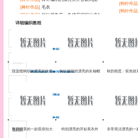
[钩针作品
[棒针作品]
毛衣
[钩针作品
[钩针作品]
钩针鳄鱼花、鱼鳞花编织出来的帽子
[钩针作品
花样欣赏
详细编织教程
简单的握手服套衫的详细织
法
线：双股羊毛4根合股 针：9
号（正身3.6mm）11号
段染线钩织的漂亮的坎肩
钩针编织的漂亮的长袖帽
秋韵雨思：驼色绞
漂亮的钩针花瓣花样的钩法
（3.2mm
图解+步骤图
衫外套花样图
的织法说明
漂亮的钩针花瓣花样的钩法
图解
彼岸繁花·特别美的钩针连衣
裙花样和钩法步骤图
彼岸繁花·特别美的钩针连衣
裙花样和钩法步骤图
非常清爽的一款短袖钩衣花
样图解，各部分的花样钩法
给出！
非常清爽的一款短袖钩衣花
秋实分享的一款双排扣大
特别漂亮的开衫美衣外
非常简洁漂亮的一
样图解，各部分的花样钩法
气外套编织款式
套，青果领真好看
短袖毛衣款