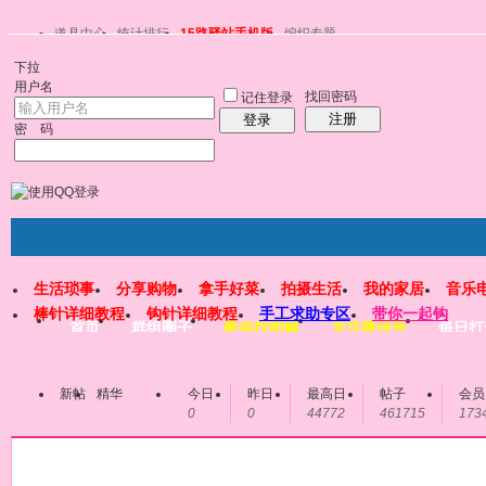
道具中心
统计排行
15路驿站手机版
编织专题
下拉
用户名
找回密码
记住登录
注册
登录
密 码
生活琐事
分享购物
拿手好菜
拍摄生活
我的家居
音乐
棒针详细教程
钩针详细教程
手工求助专区
带你一起钩
首页
群组圈子
教你找图解
关注微信号
每日打
新帖
精华
今日
昨日
最高日
帖子
会员
0
0
44772
461715
173