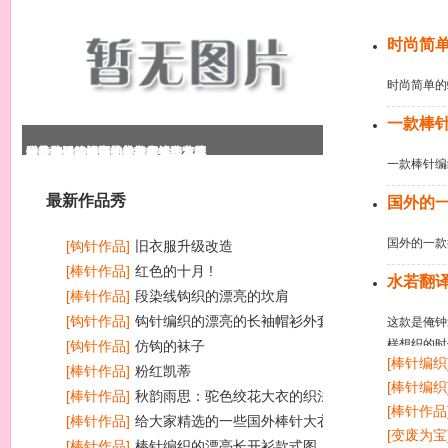
今日推荐
时尚简
时尚简单的
一款棒
段染线钩织的漂亮的坎肩
钩针编织的漂亮的长袖帽衫外套花
时尚简单的蝙蝠袖美衣的织法清晰
一款棒针编织的长大衣款式和花样
国外的一款披肩式外套的编织方法
水若翻译的漂亮的横织衣外套
一款棒针编
最新作品秀
国外的
国外的一款
[钩针作品]
旧衣服升级改造
[棒针作品]
红色的十月 !
水若翻
[棒针作品]
段染线钩织的漂亮的坎肩
[钩针作品]
钩针编织的漂亮的长袖帽衫外套花样
这款是俺钟
样想织的时
图
[钩针作品]
仿钩的袜子
[棒针编织
好月底做事
[棒针作品]
粉红凯蒂
九）花边
[棒针编织
哈，有了第
[棒针作品]
秋韵雨思：驼色绞花大衣的织法说明
[棒针作品
[棒针作品]
给大家精选的一些国外棒针大衣款式
[变废为宝
和图解
[棒针作品]
棒针编织的漂亮长开衫款式图