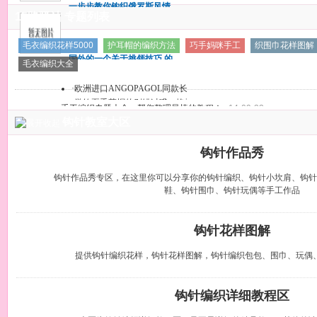
一步步教你钩织俄罗斯风情
给出！
15路驿站 专题列表
的小外套
一步步教你钩织俄罗斯风情
毛衣编织花样5000
护耳帽的编织方法
巧手妈咪手工
织围巾花样图解
的小外套
国外的一个关于挑领技巧 的
毛衣编织大全
教程，图片详细能看懂吗？
国外的一个关于挑领技巧 的
·
欧洲进口ANGOPAGOL同款长段染毛
教程，图片详细能看懂吗？
·
学钩夏季草帽的别错过哦，艳子4.
手工编织专题大全，帮您整理最棒的教程！
14-09-22
钩针教室大区
钩针作品秀
钩针作品秀专区，在这里你可以分享你的钩针编织、钩针小坎肩、钩针
鞋、钩针围巾、钩针玩偶等手工作品
钩针花样图解
提供钩针编织花样，钩针花样图解，钩针编织包包、围巾、玩偶
钩针编织详细教程区