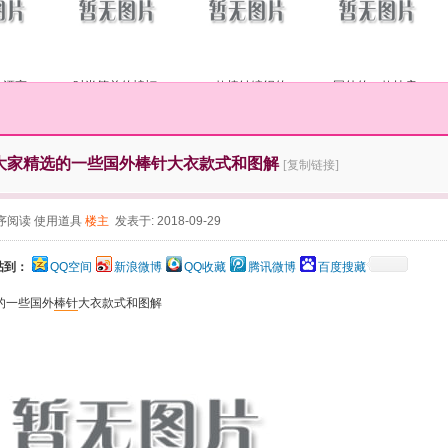
的漂亮
时尚简单的蝙蝠
一款棒针编织的
国外的一款披肩
大家精选的一些国外棒针大衣款式和图解
[复制链接]
序阅读
使用道具
楼主
发表于: 2018-09-29
帖到：
QQ空间
新浪微博
QQ收藏
腾讯微博
百度搜藏
的一些国外
棒针
大衣款式和图解