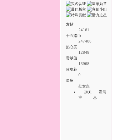
发帖
24161
十五路币
247488
热心度
12848
贡献值
13968
玫瑰花
0
星座
处女座
加关
发消
注
息