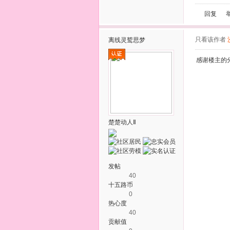
回复
只看该作者
离线
灵鹫思梦
感谢楼主的
楚楚动人Ⅱ
发帖
40
十五路币
0
热心度
40
贡献值