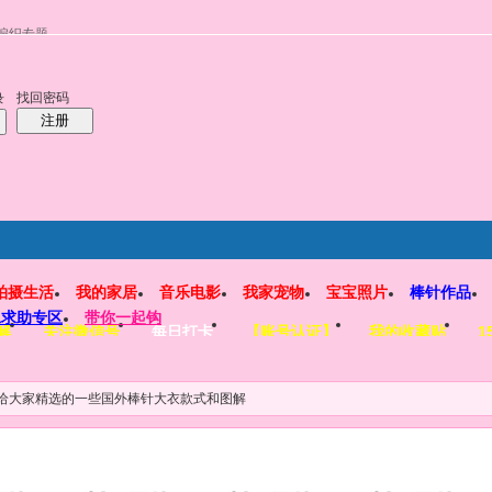
编织专题
找回密码
录
注册
拍摄生活
我的家居
音乐电影
我家宠物
宝宝照片
棒针作品
工求助专区
带你一起钩
解
关注微信号
每日打卡
【账号认证】
我的收藏贴
1
给大家精选的一些国外棒针大衣款式和图解