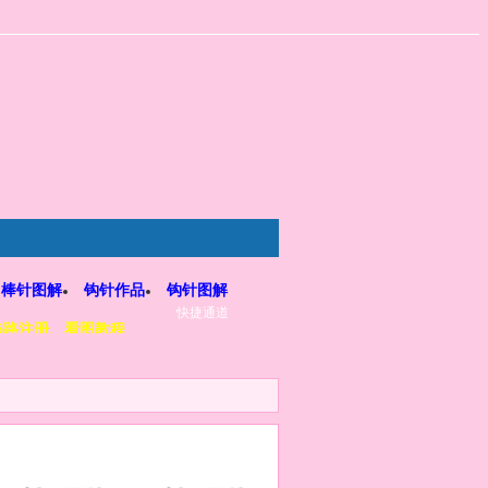
棒针图解
钩针作品
钩针图解
快捷通道
5路注册、看图教程