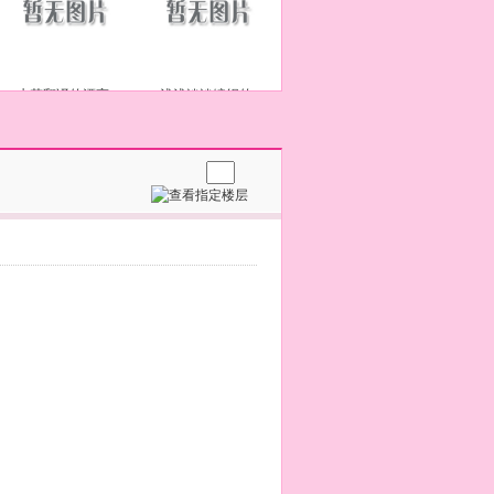
水若翻译的漂亮
浅浅淡淡编织的