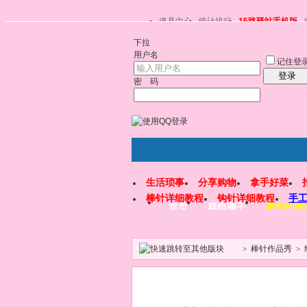
道具中心
统计排行
15路驿站手机版
下拉
用户名
记住登
登录
密 码
生活琐事
分享购物
拿手好菜
棒针详细教程
钩针详细教程
手
首页
群组圈子
教你找图
>
棒针作品秀
>