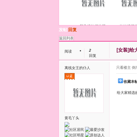
段染线钩织的漂
钩针编织
发帖
回复
返回列表
[女装]
给
2
阅读
回复
只看楼主
倒
离线
女王的仆人
收藏本
给大家精选
黄毛丫头