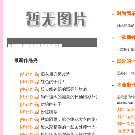
今日推荐
时尚简
时尚简单的
一款棒
段染线钩织的漂亮的坎肩
钩针编织的漂亮的长袖帽衫外套花
时尚简单的蝙蝠袖美衣的织法清晰
一款棒针编织的长大衣款式和花样
国外的一款披肩式外套的编织方法
水若翻译的漂亮的横织衣外套
一款棒针编
最新作品秀
国外的
国外的一款
[钩针作品]
旧衣服升级改造
[棒针作品]
红色的十月 !
水若翻
[棒针作品]
段染线钩织的漂亮的坎肩
[钩针作品]
钩针编织的漂亮的长袖帽衫外套花样
这款是俺钟
样想织的时
图
[钩针作品]
仿钩的袜子
[棒针编织
好月底做事
[棒针作品]
粉红凯蒂
九）花边
[棒针编织
哈，有了第
[棒针作品]
秋韵雨思：驼色绞花大衣的织法说明
[棒针作品
[棒针作品]
给大家精选的一些国外棒针大衣款式
[变废为宝
和图解
[棒针作品]
棒针编织的漂亮长开衫款式图