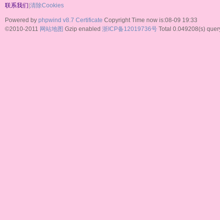
联系我们
|
清除Cookies
Powered by
phpwind v8.7
Certificate
Copyright Time now is:08-09 19:33
©2010-2011
网站地图
Gzip enabled
浙ICP备12019736号
Total 0.049208(s) quer