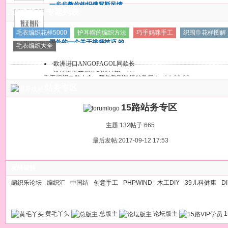
一步步教你钩织俄罗斯风情
给出！
15路驿站 专题列表
的小外套
一步步教你钩织俄罗斯风情
毛衣编织花样5000
护耳帽的编织方法
巧手妈咪手工
织围巾花样图解
的小外套
国外的一个关于挑领技巧 的
毛衣编织大全
教程，图片详细能看懂吗？
国外的一个关于挑领技巧 的
·
欧洲进口ANGOPAGOL同款长段染毛
教程，图片详细能看懂吗？
·
学钩夏季草帽的别错过哦，艳子4.
手工编织专题大全，帮您整理最棒的教程！
14-09-22
站务专区
15路站务专区
主题:132
帖子:665
最后发帖:2017-09-12 17:53
友情链接
编织乐论坛
编织汇
中国结
创意手工
PHPWIND
木工DIY
39儿科健康
D
黄毛丫头
总版主
论坛版主
1