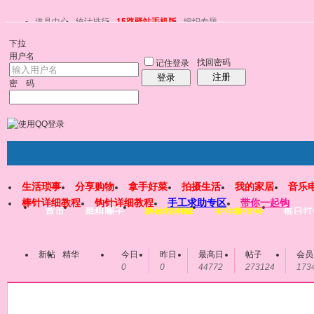
道具中心
统计排行
15路驿站手机版
编织专题
下拉
用户名
找回密码
记住登录
注册
登录
密 码
生活琐事
分享购物
拿手好菜
拍摄生活
我的家居
音乐
棒针详细教程
钩针详细教程
手工求助专区
带你一起钩
首页
群组圈子
教你找图解
关注微信号
每日打
新帖
精华
今日
昨日
最高日
帖子
会员
0
0
44772
273124
173