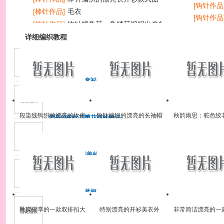
[钩针作品
[棒针作品]
毛衣
[钩针作品
[钩针作品]
钩针鳄鱼花、鱼鳞花编织出来的帽子
[钩针作品
花样欣赏
详细编织教程
简单的握手服套衫的详细织
法
线：双股羊毛4根合股 针：9
号（正身3.6mm）11号
段染线钩织的漂亮的坎肩
钩针编织的漂亮的长袖帽
秋韵雨思：驼色绞
漂亮的钩针花瓣花样的钩法
（3.2mm
图解+步骤图
衫外套花样图
的织法说明
漂亮的钩针花瓣花样的钩法
图解
彼岸繁花·特别美的钩针连衣
裙花样和钩法步骤图
彼岸繁花·特别美的钩针连衣
裙花样和钩法步骤图
非常清爽的一款短袖钩衣花
样图解，各部分的花样钩法
给出！
非常清爽的一款短袖钩衣花
秋实分享的一款双排扣大
特别漂亮的开衫美衣外
非常简洁漂亮的一
样图解，各部分的花样钩法
气外套编织款式
套，青果领真好看
短袖毛衣款