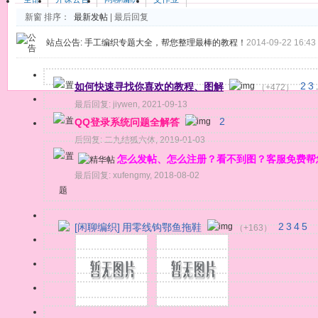
新窗
排序：
最新发帖
|
最后回复
站点公告:
手工编织专题大全，帮您整理最棒的教程！
2014-09-22 16:43
如何快速寻找你喜欢的教程、图解
2
3
（+472）
.
最后回复:
jiywen
,
2021-09-13
QQ登录系统问题全解答
2
后回复:
二九结狐六体
,
2019-01-03
怎么发帖、怎么注册？看不到图？客服免费帮
最后回复:
xufengmy
,
2018-08-02
题
[闲聊编织]
用零线钩鄂鱼拖鞋
2
3
4
5
（+163）