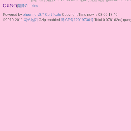
联系我们
|
清除Cookies
Powered by
phpwind v8.7
Certificate
Copyright Time now is:08-09 17:46
©2010-2011
网站地图
Gzip enabled
浙ICP备12019736号
Total 0.078162(s) quer