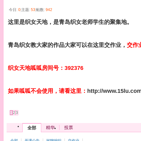
今日:
0
|
主题:
53
|
帖数:
942
这里是织女天地，是青岛织女老师学生的聚集地。
青岛织女教大家的作品大家可以在这里交作业，
交作
织女天地呱呱房间号：392376
如果呱呱不会使用，请看这里：
http://www.15lu.com
发帖
1
2
3
精华
投票
全部
全部
开课公告
闲聊编织
交作业