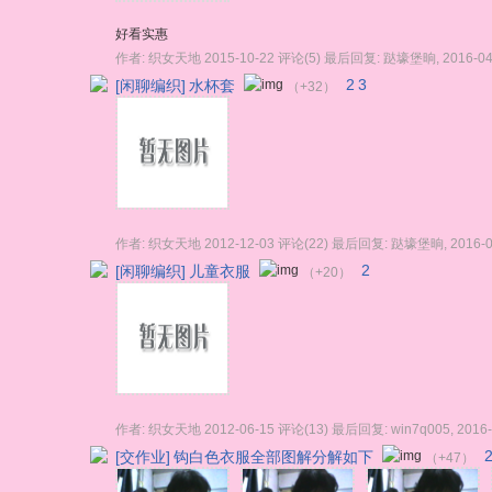
好看实惠
作者:
织女天地
2015-10-22
评论(5)
最后回复:
跶壕堡晌
,
2016-04
[闲聊编织]
水杯套
2
3
（+32）
作者:
织女天地
2012-12-03
评论(22)
最后回复:
跶壕堡晌
,
2016-
[闲聊编织]
儿童衣服
2
（+20）
作者:
织女天地
2012-06-15
评论(13)
最后回复:
win7q005
,
2016-
[交作业]
钩白色衣服全部图解分解如下
（+47）