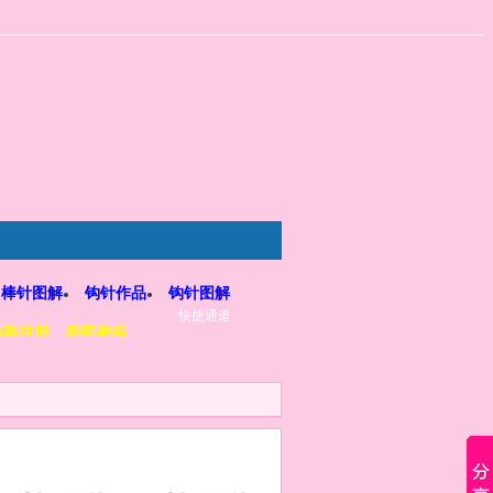
棒针图解
钩针作品
钩针图解
快捷通道
5路注册、看图教程