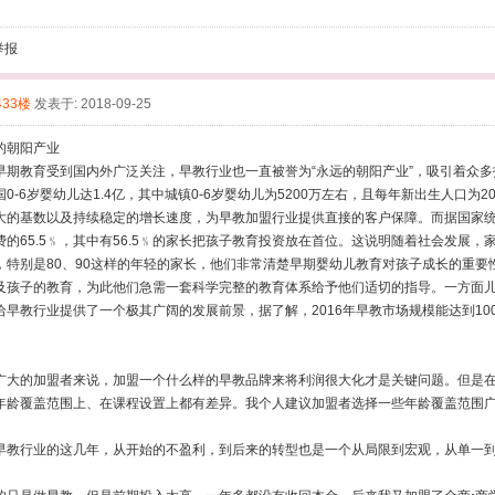
举报
433楼
发表于: 2018-09-25
的朝阳产业
早期教育受到国内外广泛关注，早教行业也一直被誉为“永远的朝阳产业”，吸引着众
0-6岁婴幼儿达1.4亿，其中城镇0-6岁婴幼儿为5200万左右，且每年新出生人口为20
大的基数以及持续稳定的增长速度，为早教加盟行业提供直接的客户保障。而据国家
费的65.5﹪，其中有56.5﹪的家长把孩子教育投资放在首位。这说明随着社会发展
，特别是80、90这样的年轻的家长，他们非常清楚早期婴幼儿教育对孩子成长的重
及孩子的教育，为此他们急需一套科学完整的教育体系给予他们适切的指导。一方面
给早教行业提供了一个极其广阔的发展前景，据了解，2016年早教市场规模能达到10
广大的加盟者来说，加盟一个什么样的早教品牌来将利润很大化才是关键问题。但是
年龄覆盖范围上、在课程设置上都有差异。我个人建议加盟者选择一些年龄覆盖范围
。
早教行业的这几年，从开始的不盈利，到后来的转型也是一个从局限到宏观，从单一