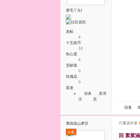
黄毛丫头Ⅰ
发帖
4
十五路币
10
热心度
4
贡献值
0
玫瑰花
0
星座
加关
发消
注
息
回复
只看该作者
离线
燕山梦莎
回 素紫涵