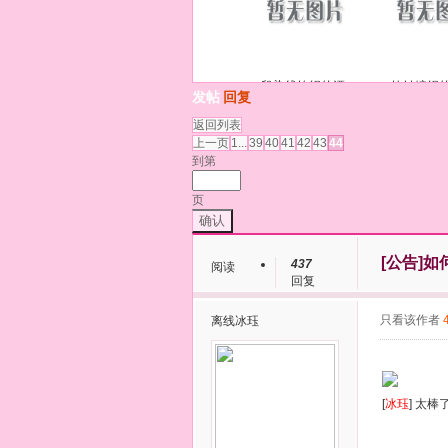
段染线钩织的漂
钩针编织
发帖
回复
返回列表
上一页
1...
39
40
41
42
43
44
到第
页
确认
[公告]
如
437
阅读
回复
只看该作者
离线
冰珏
[
冰珏
] 太