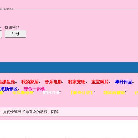
编织专题
找回密码
录
注册
拍摄生活
我的家居
音乐电影
我家宠物
宝宝照片
棒针作品
工求助专区
带你一起钩
解
关注微信号
每日打卡
【账号认证】
我的收藏贴
1
>
如何快速寻找你喜欢的教程、图解