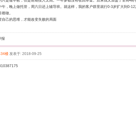
的只是做早教，但是前期投入太高。一年多都没有收回本金。后来我又加盟了全商•商
中午，晚上做托管，周六日还上辅导班。就这样，我的客户群里就行0-3岁扩大到0-1
目都做。
变自己的思维，才能改变失败的局面
举报
434楼
发表于: 2018-09-25
10387175