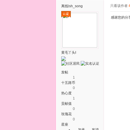
只看该作者
离线
lsh_song
感谢您的分
黄毛丫头Ⅰ
发帖
1
十五路币
0
热心度
1
贡献值
0
玫瑰花
0
星座
加关
发消