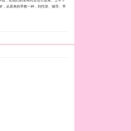
学院，把他们的全商托管也引进来。上午下
2岁，从原来的早教一种，到托管、辅导、早