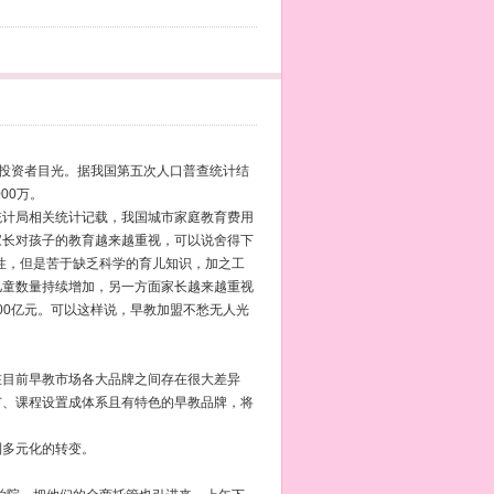
多投资者目光。据我国第五次人口普查统计结
00万。
统计局相关统计记载，我国城市家庭教育费用
，家长对孩子的教育越来越重视，可以说舍得下
要性，但是苦于缺乏科学的育儿知识，加之工
儿童数量持续增加，另一方面家长越来越重视
00亿元。可以这样说，早教加盟不愁无人光
在目前早教市场各大品牌之间存在很大差异
广、课程设置成体系且有特色的早教品牌，将
到多元化的转变。