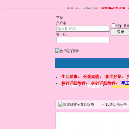
道具中心
统计排行
15路驿站手机版
下拉
用户名
记住登
登录
密 码
生活琐事
分享购物
拿手好菜
棒针详细教程
钩针详细教程
手
首页
群组圈子
教你找图
>
15路活动公告