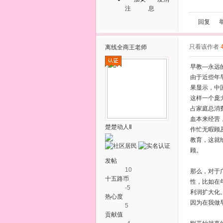
注
息
回复
只看该作者
离线
全商王老师
早教—永远
由于近些年
果显示，中国
这样一个庞
占家庭总消
血本来经营
楚楚动人Ⅱ
作忙无暇顾
教育，这就
顾。
发帖
10
那么，对于
十五路币
性，比如在
-5
利润扩大化
热心度
因为在我做
5
贡献值