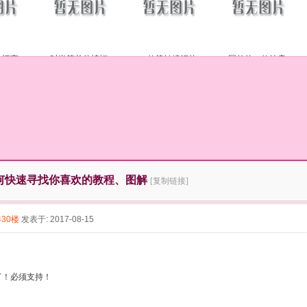
的漂亮
时尚简单的蝙蝠
一款棒针编织的
国外的一款披肩
何快速寻找你喜欢的教程、图解
[复制链接]
430楼
发表于: 2017-08-15
棒了！必须支持！