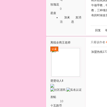
-4
刚开始就真
玫瑰花
午做早教，
0
教，三种项
星座
有的时候改
加关
发消
注
息
回复
只看该作者
离线
全商王老师
加盟热线173
楚楚动人Ⅱ
发帖
10
十五路币