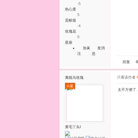
-5
热心度
5
贡献值
-4
玫瑰花
0
星座
加关
发消
注
息
回复
只看该作者
离线
马玫瑰
太不方便了
黄毛丫头Ⅰ