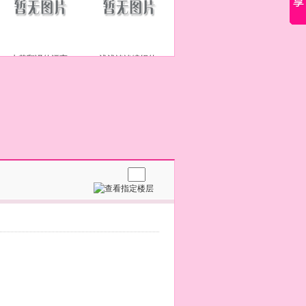
水若翻译的漂亮
浅浅淡淡编织的