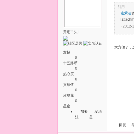
引用
素紫涵
:
[attach
(2012-1
黄毛丫头Ⅰ
太方便了，
发帖
8
十五路币
0
热心度
8
贡献值
0
玫瑰花
0
星座
加关
发消
注
息
回复