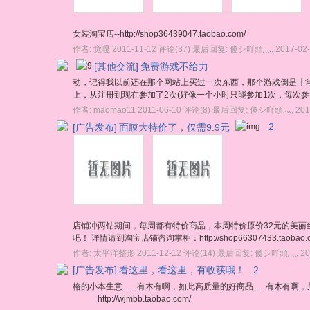
女装淘宝店--http://shop36439047.taobao.com/
作者:
觉嘎
2011-11-12
评论(37)
最后回复:
傻シ吖頭灬
,
2017-02
[其他交流]
免费游戏不给力
动，记得我以前还在那个网站上买过一次东西，那个游戏倒是非
上，从注册到现在参加了2次(好像一个小时只能参加1次，每次参加能点
作者:
maomao11
2011-06-10
评论(8)
最后回复:
傻シ吖頭灬
,
201
[广告发布]
面膜大特价了，仅需9.9元
2
店铺冲两钻期间，每周都有特价商品，本周特价原价32元的美丽
吧！ 详情请到淘宝店铺咨询掌柜：http://shop66307433.ta
作者:
太平洋整形
2011-12-12
评论(14)
最后回复:
傻シ吖頭灬
,
20
[广告发布]
看这里，看这里，有收获哦！
2
格的小本生意.......有木有啊，如此高质量的好商品......
http://wjmbb.taobao.com/