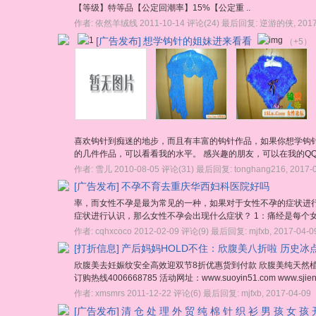
【等级】特等品【公定回潮率】15%【公定重 ..
作者:
依然羊绒线
2011-10-14
评论(24)
最后回复:
逆游的侠
,
2017
[广告发布]
想学钩针的姐妹进来看看
（+5）
喜欢钩针到痴迷的地步，而且有丰富的钩针作品，如果你想学钩
的几件作品，可以看看我的水平。 感兴趣的朋友，可以在我的QQ
作者:
雪儿
2010-08-05
评论(31)
最后回复:
tonghang216
,
2017-
[广告发布]
不孕不育去重庆华西妇科医院好吗
率，而女性不孕是最为常见的一种，如果对于女性不孕的症状进
症状进行认识，那么女性不孕会出现什么症状？ 1：痛经是每个女
作者:
cqhxcoco
2012-02-09
评论(9)
最后回复:
mjfxb
,
2017-04-0
[打折信息]
产后妈妈HOLD不住：欣腹美八折啦 历史冰
欣腹美去妊娠纹安全高效迎双节8折优惠货到付款 欣腹美纯天然植
订购热线4006668785 活动网址：www.suoyin51.com www.s
作者:
xmsmrs
2011-12-22
评论(6)
最后回复:
mjfxb
,
2017-04-09
[广告发布]
清 仓 处 理 外 贸 纯 棉 针 织 衫 男 孩 女 孩 