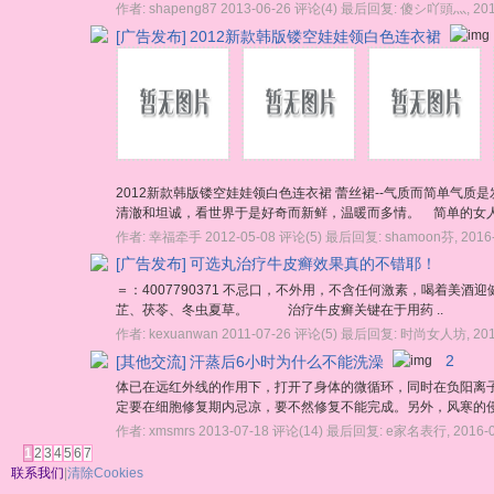
作者:
shapeng87
2013-06-26
评论(4)
最后回复:
傻シ吖頭灬
,
20
[广告发布]
2012新款韩版镂空娃娃领白色连衣裙
2012新款韩版镂空娃娃领白色连衣裙 蕾丝裙--气质而简单气
清澈和坦诚，看世界于是好奇而新鲜，温暖而多情。 简单的女人
作者:
幸福牵手
2012-05-08
评论(5)
最后回复:
shamoon芬
,
2016
[广告发布]
可选丸治疗牛皮癣效果真的不错耶！
＝：4007790371 不忌口，不外用，不含任何激素，喝着
芷、茯苓、冬虫夏草。 治疗牛皮癣关键在于用药 ..
作者:
kexuanwan
2011-07-26
评论(5)
最后回复:
时尚女人坊
,
20
[其他交流]
汗蒸后6小时为什么不能洗澡
2
体已在远红外线的作用下，打开了身体的微循环，同时在负阳离
定要在细胞修复期内忌凉，要不然修复不能完成。另外，风寒的侵
作者:
xmsmrs
2013-07-18
评论(14)
最后回复:
e家名表行
,
2016-
1
2
3
4
5
6
7
联系我们
|
清除Cookies