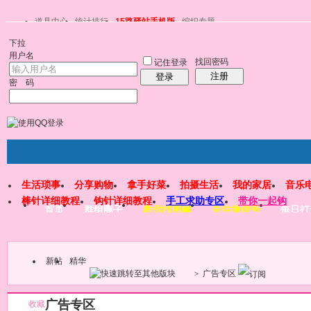
道具中心
统计排行
15路驿站手机版
编织专题
下拉
用户名
找回密码
记住登录
注册
登录
密 码
生活琐事
分享购物
拿手好菜
拍摄生活
我的家居
音乐
棒针详细教程
钩针详细教程
手工求助专区
带你一起钩
首页
群组圈子
教你找图解
关注微信号
每日打
新帖
精华
>
广告专区
广告专区
收藏