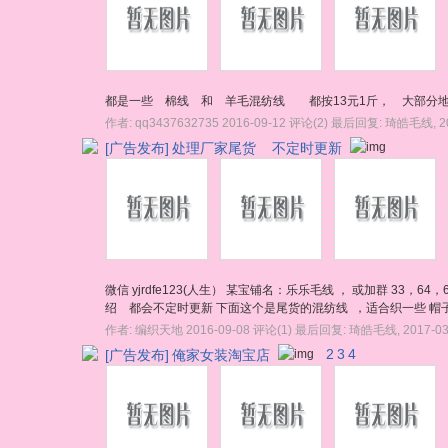
都是一些 棉线 和 羊毛混纺线 都按13元1斤， 大部分地区
作者:
qq3437632735
2016-09-12
评论(2)
最后回复:
琦皓毛线
,
2
[广告发布]
处理厂家尾货 不定时更新
微信 yjrdfe123(人生） 某宝铺名：乐乐毛线 ， 或加群 33
绍 都会不定时更新 下面这个是尾货的混纺线 ，适合织一些 帽子，
作者:
编织天地
2016-09-08
评论(1)
最后回复:
琦皓毛线
,
2017-03
[广告发布]
俺家女装淘宝店
2
3
4