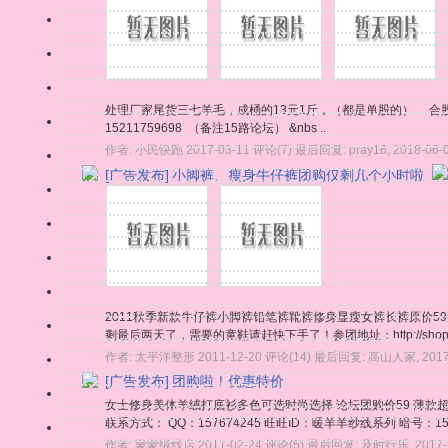
处理厂家尾货三七羊毛，成桶的13元1斤，（都是单股的） 合股
15211759698 （备注15路论坛） &nbs ..
作者:
小民快跑
2017-03-11
评论(7)
最后回复:
pray16
,
2018-06-
[广告发布]
小脚裤、瘦身牛仔裤团购仅剩几个小时啦
2011秋季新款牛仔裤小脚裤铅笔裤靴裤修身显瘦女裤长裤原价59
剩最后两天了，需要的童鞋请赶快下手了！参团地址：http://shop6630
作者:
太平洋整形
2011-12-20
评论(14)
最后回复:
高山人家
,
2017
[广告发布]
团购啦！优惠特价
女士修身美体羊绒打底衫多色可选时尚选择 论坛团购价59 薄款超值
联系方式： QQ：157674245 旺旺ID：暖羊羊纱线系列 暗号
作者:
蒙蒙绒线店
2011-02-24
评论(5)
最后回复:
及时行乐
,
2017-