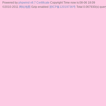
Powered by
phpwind v8.7
Certificate
Copyright Time now is:08-06 18:09
©2010-2011
网站地图
Gzip enabled
浙ICP备12019736号
Total 0.067930(s) quer