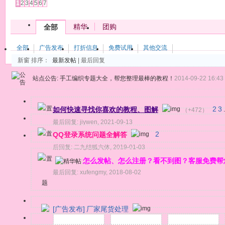
1
2
3
4
5
6
7
精华
团购
全部
全部
广告发布
打折信息
免费试用
其他交流
新窗
排序：
最新发帖
|
最后回复
站点公告:
手工编织专题大全，帮您整理最棒的教程！
2014-09-22 16:43
如何快速寻找你喜欢的教程、图解
2
3
（+472）
.
最后回复:
jiywen
,
2021-09-13
QQ登录系统问题全解答
2
后回复:
二九结狐六体
,
2019-01-03
怎么发帖、怎么注册？看不到图？客服免费帮
最后回复:
xufengmy
,
2018-08-02
题
[广告发布]
厂家尾货处理