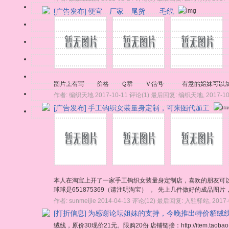
[广告发布]
便宜 厂家 尾货 毛线
图片上有写 价格 Ｑ群 Ｖ信号 有意的姐妹可以加
作者:
编织天地
2017-10-11
评论(1)
最后回复:
编织天地
,
2017-10
[广告发布]
手工钩织女装量身定制，可来图代加工
本人在淘宝上开了一家手工钩织女装量身定制店，喜欢的朋友可以来逛
球球是651875369（请注明淘宝） 。 先上几件做好的成品
作者:
sunmeijie
2014-04-13
评论(12)
最后回复:
入驻驿站
,
2017-
[打折信息]
为感谢论坛姐妹的支持，今晚推出特价貂绒线，
绒线，原价30现价21元。限购20份 店铺链接：http://item.taob