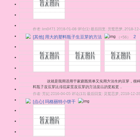
作者:
lxx0471
2018-01-08
评论(1)
最后回复:
灵鹫思梦
,
2018-12
[其他]
用大的塑料瓶子生豆芽的方法
2
（+56）
这就是我用适用于家庭既简单又实用方法生的豆芽，很科学的
料瓶子发豆芽比传统家里发豆芽的方法发出的更粗更 ..
作者:
芳妃
2016-04-05
评论(13)
最后回复:
灵鹫思梦
,
2018-12-2
[点心]
玛格丽特小饼干