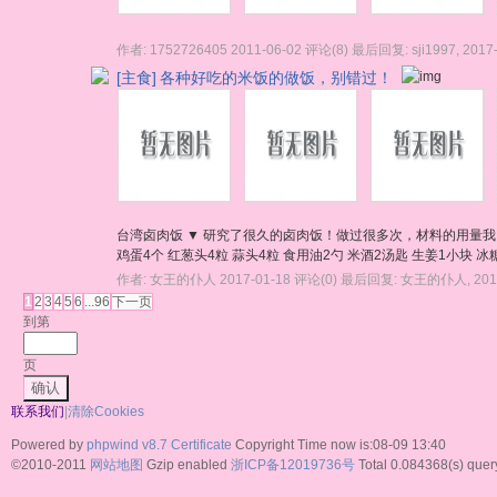
作者:
1752726405
2011-06-02
评论(8)
最后回复:
sji1997
,
2017
[主食]
各种好吃的米饭的做饭，别错过！
台湾卤肉饭 ▼ 研究了很久的卤肉饭！做过很多次，材料的用量我已
鸡蛋4个 红葱头4粒 蒜头4粒 食用油2勺 米酒2汤匙 生姜1小块 冰
作者:
女王的仆人
2017-01-18
评论(0)
最后回复:
女王的仆人
,
201
1
2
3
4
5
6
...96
下一页
到第
页
确认
联系我们
|
清除Cookies
Powered by
phpwind v8.7
Certificate
Copyright Time now is:08-09 13:40
©2010-2011
网站地图
Gzip enabled
浙ICP备12019736号
Total 0.084368(s) quer