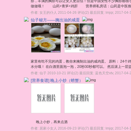
部，丰满的胸部可以让女人更自信！但是中国女性不少胸部都很
做做哦！ 山药+青笋+鸡肝 营养师私房话：山药是中医推崇的
作者:
女王的仆人
2011-04-26
评论(2)
最后回复:
lmjqr
,
2017-04-
仙子秘方——腌出油的咸蛋
家里有吃不完的鸡蛋，教你来腌制出油的咸鸡蛋。 原料： 24个鸡
水分哦！ 在白酒里面泡一泡，20秒30秒都可以。 然后滚上一层
作者:
仙子
2010-10-21
评论(2)
最后回复:
蓝色天空xtv
,
2017-04-
[营养食谱]
晚上小炒（螃蟹）
晚上小炒，再来点酒
作者:
居家小女人
2016-09-23
评论(7)
最后回复:
lmjqr
,
2017-04-