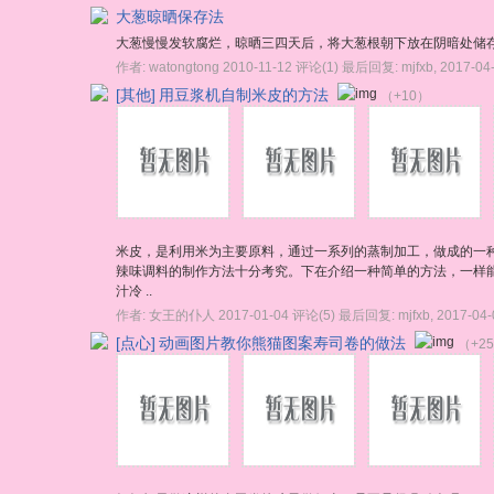
大葱晾晒保存法
大葱慢慢发软腐烂，晾晒三四天后，将大葱根朝下放在阴暗处储
作者:
watongtong
2010-11-12
评论(1)
最后回复:
mjfxb
,
2017-04
[其他]
用豆浆机自制米皮的方法
（+10）
米皮，是利用米为主要原料，通过一系列的蒸制加工，做成的一种
辣味调料的制作方法十分考究。下在介绍一种简单的方法，一样能
汁冷 ..
作者:
女王的仆人
2017-01-04
评论(5)
最后回复:
mjfxb
,
2017-04-
[点心]
动画图片教你熊猫图案寿司卷的做法
（+2