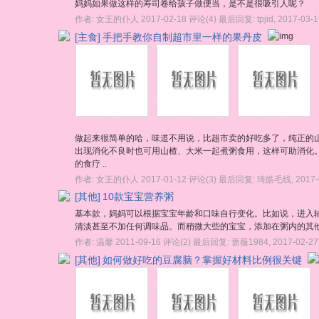
妈妈如果做这样的寿司卷给孩子做便当，是不是很吸引人呢？
作者:
女王的仆人
2017-02-18
评论(4)
最后回复:
tpjid
,
2017-03-1
[主食]
手把手教你自制超市里一样的果丹皮
做起来很简单的哈，味道不用说，比超市卖的好吃多了，纯正的山
出现消化不良时也可用山楂、大米一起煮粥食用，这样可助消化
的食疗 ..
作者:
女王的仆人
2017-01-12
评论(3)
最后回复:
琦皓毛线
,
2017-
[其他]
10款宝宝营养粥
基本款，妈妈可以根据宝宝年龄和口味自行变化。比如说，进入
清淡甚至不加任何调味品。而稍微大些的宝宝，添加在粥内的其他
作者:
温馨
2011-09-16
评论(2)
最后回复:
蔷薇1984
,
2017-02-27
[其他]
如何做好吃的豆腐脑？掌握好材料比例很关键