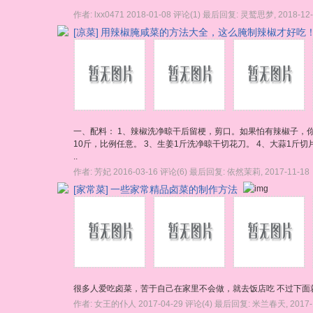
作者:
lxx0471
2018-01-08
评论(1)
最后回复:
灵鹫思梦
,
2018-12
[凉菜]
用辣椒腌咸菜的方法大全，这么腌制辣椒才好吃
一、配料： 1、辣椒洗净晾干后留梗，剪口。如果怕有辣椒子，
10斤，比例任意。 3、生姜1斤洗净晾干切花刀。 4、大蒜1斤切
..
作者:
芳妃
2016-03-16
评论(6)
最后回复:
依然茉莉
,
2017-11-18
[家常菜]
一些家常精品卤菜的制作方法
很多人爱吃卤菜，苦于自己在家里不会做，就去饭店吃 不过下
作者:
女王的仆人
2017-04-29
评论(4)
最后回复:
米兰春天
,
2017-