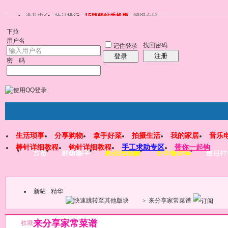
道具中心
统计排行
15路驿站手机版
编织专题
下拉
用户名
找回密码
记住登录
注册
登录
密 码
生活琐事
分享购物
拿手好菜
拍摄生活
我的家居
音乐
棒针详细教程
钩针详细教程
手工求助专区
带你一起钩
首页
群组圈子
教你找图解
关注微信号
每日打
新帖
精华
>
来分享家常菜谱
来分享家常菜谱
收藏