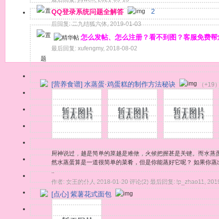
QQ登录系统问题全解答
2
后回复:
二九结狐六体
,
2019-01-03
怎么发帖、怎么注册？看不到图？客服免费帮
最后回复:
xufengmy
,
2018-08-02
题
[营养食谱]
水蒸蛋·鸡蛋糕的制作方法秘诀
（+19
厨神说过，越是简单的菜越是难做，火候把握甚是关键。而水蒸
然水蒸蛋算是一道很简单的菜肴，但是你能蒸好它呢？ 如果你
..
作者:
女王的仆人
2018-01-20
评论(2)
最后回复:
lp_zhao11
,
201
[点心]
紫薯花式面包