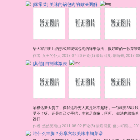
[家常菜]
美味的锅包肉的做法图解
给大家用图片的形式展现锅包肉的详细做法，很好吃的一款菜谱
作者:
女王的仆人
2017-07-26
评论(1)
最后回复:
噜噜酱
,
2017-08
[其他]
自制冰激凌
哈根达斯太贵了，像我这种穷人真是吃不起呀，一勺就要38块
受不了呀。还是自己动手吧，丰衣足食嘛，呵呵。 做法也很简单
器打 ..
作者:
悠然见南山
2011-08-02
评论(6)
最后回复:
傻シ吖頭灬
,
201
吃什么丰胸？分享六款美味丰胸菜谱！