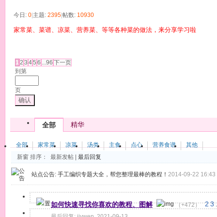
今日:
0
|
主题:
2395
|
帖数:
10930
家常菜、菜谱、凉菜、营养菜、等等各种菜的做法，来分享学习啦
发帖
1
2
3
4
5
6
...96
下一页
到第
页
确认
精华
全部
全部
家常菜
凉菜
汤类
主食
点心
营养食谱
其他
新窗
排序：
最新发帖
|
最后回复
站点公告:
手工编织专题大全，帮您整理最棒的教程！
2014-09-22 16:43
如何快速寻找你喜欢的教程、图解
2
3
（+472）
.
最后回复:
jiywen
,
2021-09-13