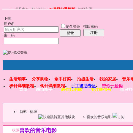
道具中心
统计排行
15路驿站手机版
编织专题
下拉
用户名
找回密码
记住登录
注册
登录
密 码
生活琐事
分享购物
拿手好菜
拍摄生活
我的家居
音乐
棒针详细教程
钩针详细教程
手工求助专区
带你一起钩
首页
群组圈子
教你找图解
关注微信号
每日打
新帖
精华
>
喜欢的音乐电影
喜欢的音乐电影
收藏