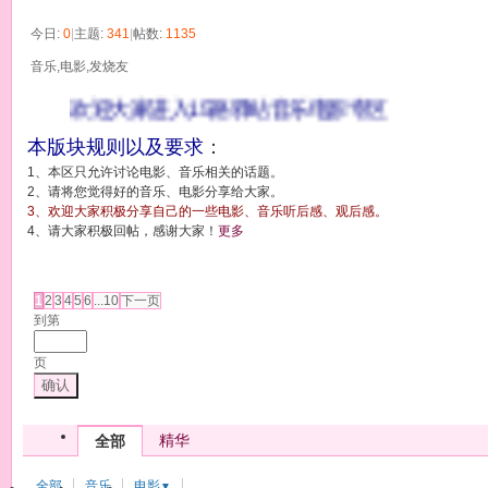
今日:
0
|
主题:
341
|
帖数:
1135
音乐,电影,发烧友
欢迎大家进入15路驿站音乐电影专区
本版块规则以及要求
：
1、本区只允许讨论电影、音乐相关的话题。
2、请将您觉得好的音乐、电影分享给大家。
3、欢迎大家积极分享自己的一些电影、音乐听后感、观后感。
4、请大家积极回帖，感谢大家！
更多
发帖
1
2
3
4
5
6
...10
下一页
到第
页
确认
精华
全部
全部
音乐
电影
▼