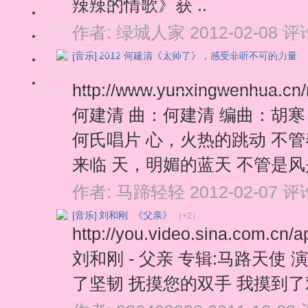
辣辣的情歌》获 ..
作者:
绿城人家
2012-02-08
评论
[音乐]
2012 何建清《太帅了》，感受非听不可的力量
http://www.yunxingwenhua.
何建清 曲：何建清 编曲：胡寒
何氏唱片 心，火热的跳动 不
来临 天，明媚的蓝天 不管是风
作者:
马蹄轻轻
2012-02-07
评论
[音乐]
刘和刚 《父亲》
（+2）
http://you.video.sina.com
刘和刚 - 父亲 专辑:马路天使
了坚韧 抚摸您的双手 我摸到了艰