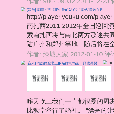
作者:
986409032
2011-12-23
[音乐]
索南扎西《我心爱的姑娘》“索式”情歌在现
http://player.youku.com/p
南扎西2011-2012年全国
索南扎西将与南北两方歌迷共
陆广州和郑州等地，随后将在全国
作者:
绿城人家
2012-01-10
评论
[音乐]
周杰伦脸书上的结婚现场图，昆凌美哭！
昨天晚上我们一直都很爱的周
比教堂举行了婚礼。 “漂亮的让