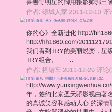
喜善等明星的御用摄影师郭三省倾
作者:
绿城人家
2011-12-10
评论
[音乐]
百变T.R.Y《hold住你的心》全新进化
你的心》全新进化 http://hh1860.
http://hh1860.com/20
我们看到TRY的美丽蜕变，星
TRY组合。 ..
作者:
搭错车
2011-12-29
评论(
[音乐]
邵凡《蝴蝶》化身美丽传说 触动心灵的记忆
http://www.yunxingwenhua.
年，签约北京圣天骄影视由著
的真诚笑容和感动人心 的深情