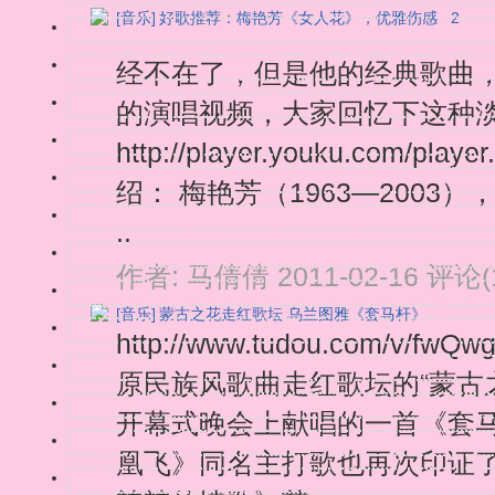
[音乐]
好歌推荐：梅艳芳《女人花》，优雅伤感
2
经不在了，但是他的经典歌曲，
的演唱视频，大家回忆下这种
http://player.youku.com/p
绍： 梅艳芳（1963—200
..
作者:
马倩倩
2011-02-16
评论(
[音乐]
蒙古之花走红歌坛 乌兰图雅《套马杆》
http://www.tudou.com/v/f
原民族风歌曲走红歌坛的“蒙古
开幕式晚会上献唱的一首《套
凰飞》同名主打歌也再次印证