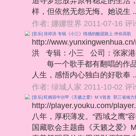
追寻梦想放弃原有稳定的生活
样，但依然无怨无悔。她说生 .
作者:
娜娜世界
2011-07-16
评论
[音乐]
张祥洪 专辑《小三》情感的酸甜路上 伴你高歌
http://www.yunxingwenhua.
洪 专辑：小三 公司：张家港新风
每一个歌手都有翻唱的作品。
人生，感悟内心独白的好歌奉 .
作者:
绿城人家
2011-10-02
评论
[音乐]
旺姆容中尔甲《天籁之爱》M V首发 郭三省倾力
http://player.youku.com/p
八年，厚积薄发。“西域之鹰”容
国藏歌会主题曲《天籁之爱》M