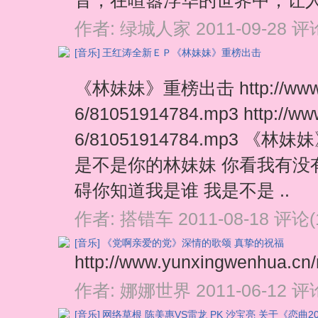
音，在喧嚣浮华的世界中，让人怦
作者:
绿城人家
2011-09-28
评论
[音乐]
王红涛全新ＥＰ《林妹妹》重榜出击
《林妹妹》重榜出击 http://www.xsj
6/81051914784.mp3 http://www.
6/81051914784.mp3 
是不是你的林妹妹 你看我有没
碍你知道我是谁 我是不是 ..
作者:
搭错车
2011-08-18
评论(
[音乐]
《党啊亲爱的党》深情的歌颂 真挚的祝福
http://www.yunxingwenhua.c
作者:
娜娜世界
2011-06-12
评论
[音乐]
网络草根 陈美惠VS雷龙 PK 沙宝亮 关于《恋曲2