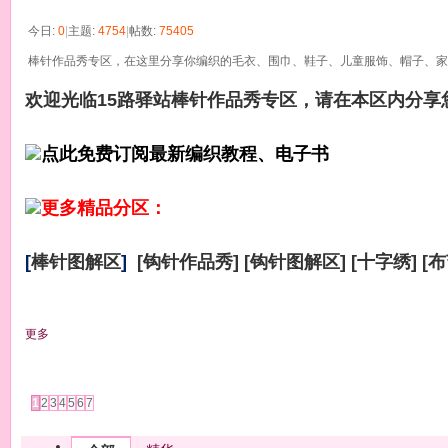
今日:
0
|
主题:
4754
|
帖数:
75405
棒针作品秀专区，在这里分享你编织的毛衣、围巾、鞋子、儿童服饰、帽子、家
欢迎光临15路驿站棒针作品秀专区，请在本区内分享
点此免费订阅最新编织教程、电子书
更多精品分区：
[
棒针图解区
]
[
钩针作品秀
]
[
钩针图解区
]
[
十字绣
]
[
布
更多
发帖
1
2
3
4
5
6
7