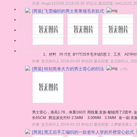
作者:
magic123456
2018-02-28
评论(1)
最后回复:
hello1122
,
2
[男装]
飞雪编织的男士青果领毛衣款式
1、材料 36 /3支 BY7525羊毛羊绒5股 2、工具 AD环针3.0
作者:
女王的仆人
2018-03-05
评论(0)
最后回复:
女王的仆人
,
201
[男装]
特别简单大方的男士背心的织法
（+5）
男士背心，身高1.76，体重160斤 用线量,皇族-貂绒用了2团半. 
长65CM 辉忠炭化竹针 2.5MM 3.00MM 3.5MM 各一副 衣服
作者:
女王的仆人
2018-02-23
评论(1)
最后回复:
￡梦缘无痕￡
,
2
[男装]
黑王后手工编织的一款老年人穿的开襟背心款式