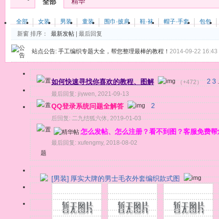
精华
全部
全部
女装
男装
童装
围巾·披肩
鞋·袜
帽子·手套
包包
新窗
排序：
最新发帖
|
最后回复
站点公告:
手工编织专题大全，帮您整理最棒的教程！
2014-09-22 16:43
如何快速寻找你喜欢的教程、图解
2
3
（+472）
.
最后回复:
jiywen
,
2021-09-13
QQ登录系统问题全解答
2
后回复:
二九结狐六体
,
2019-01-03
怎么发帖、怎么注册？看不到图？客服免费帮
最后回复:
xufengmy
,
2018-08-02
题
[男装]
厚实大牌的男士毛衣外套编织款式图