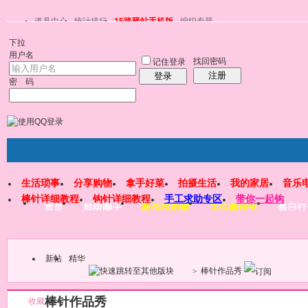
道具中心
统计排行
15路驿站手机版
编织专题
下拉
用户名
找回密码
记住登录
注册
登录
密 码
生活琐事
分享购物
拿手好菜
拍摄生活
我的家居
音乐
棒针详细教程
钩针详细教程
手工求助专区
带你一起钩
首页
群组圈子
教你找图解
关注微信号
每日打
新帖
精华
>
棒针作品秀
棒针作品秀
收藏