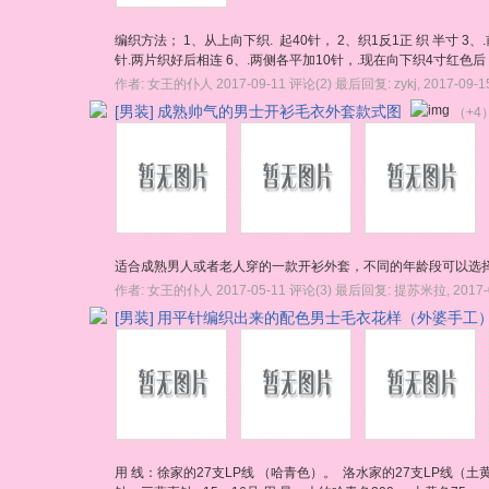
编织方法； 1、从上向下织. 起40针， 2、织1反1正 织 半寸 
针.两片织好后相连 6、.两侧各平加10针，.现在向下织4寸红色后， 
作者:
女王的仆人
2017-09-11
评论(2)
最后回复:
zykj
,
2017-09-1
[男装]
成熟帅气的男士开衫毛衣外套款式图
（+4
适合成熟男人或者老人穿的一款开衫外套，不同的年龄段可以选
作者:
女王的仆人
2017-05-11
评论(3)
最后回复:
提苏米拉
,
2017-
[男装]
用平针编织出来的配色男士毛衣花样（外婆手工
用 线：徐家的27支LP线 （哈青色）。 洛水家的27支LP线（土黄