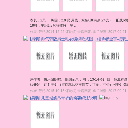
衣长：2尺 胸围：2.9 尺 用线：水貂6两有余(24支） 配线6两
18针，平织1.3尺收挂肩：平 ..
作者:
芳妃
2014-12-25
评论(5)
最后回复:
幽兰淡紫
,
2017-09-21
[男装]
帅气韩版男士毛衣编织款式图，继承者金宇彬穿
原作者：快乐编织吧。 编织记录： 针：13-14号针 线：恒源祥
边开始：34针平针（胖瘦就从这里调节，可多，可少）-4平针-3反针
作者:
芳妃
2015-10-15
评论(4)
最后回复:
幽兰淡紫
,
2017-09-21
[男装]
儿童蝴蝶吊带裤的简要织法说明
（+5）