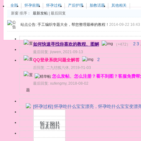
全部
怀孕前期
怀孕过程
产后护理
胎教话题
其他相关
新窗
排序：
最新发帖
|
最后回复
站点公告:
手工编织专题大全，帮您整理最棒的教程！
2014-09-22 16:43
如何快速寻找你喜欢的教程、图解
2
3
（+472）
.
最后回复:
jiywen
,
2021-09-13
QQ登录系统问题全解答
2
后回复:
二九结狐六体
,
2019-01-03
怎么发帖、怎么注册？看不到图？客服免费帮
最后回复:
xufengmy
,
2018-08-02
题
[怀孕过程]
怀孕吃什么宝宝漂亮，怀孕吃什么宝宝变漂