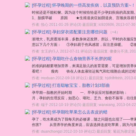
[怀孕过程]
怀孕晚期的一些高发疾病，以及预防方案~！
时候还是不能松懈。因为这个时候恰恰是不少孕妇疾病的高发
1、胎膜早破 原因 ★生殖道炎症如阴道炎、宫颈炎容易引
作者:
悦心
2011-01-26
评论(3)
最后回复:
lc920606
,
2013-07-30
[怀孕过程]
孕妇穿衣搭配要注意哪些问题
（+4）
渐增大，乳房逐渐丰满，多数身体还发胖。所以，平时的衣服应
意以下几个方面： ①孕妇易于伤风感冒，应注意保暖。 ②服装
作者:
女王的仆人
2012-07-31
评论(2)
最后回复:
傻傻分不清
,
201
[怀孕过程]
孕期吃什么食物营养不长胖的呢
的准妈妈都要增加营养，来满足胎儿的发育需要，可是增加营养
看吧！ 瘦肉 铁在人体血液转运氧气和红细胞合成的过程中起
作者:
moduan
2012-09-18
评论(1)
最后回复:
hjdhfhfnhh
,
2013-
[怀孕过程]
打造聪敏宝宝，胎教计划3部曲
孕早期—胎教的开始时期 一、早孕反应对胎教的影响： 我
月，孕妇的生理反应，如恶心、呕吐、乏力、食欲不振等，往往影
作者:
端子
2012-10-19
评论(5)
最后回复:
wanxiang
,
2013-04-22
[怀孕过程]
怀孕期吃苹果怎么去表皮的蜡
孕了，吃水果成为了我每天的必修课，随之问题也出现了——苹
伤害? 从营养学的角度来说，应该选择连皮吃苹果，因为与果
作者:
duanchongzi
2012-10-10
评论(2)
最后回复:
菊花为谁绽放