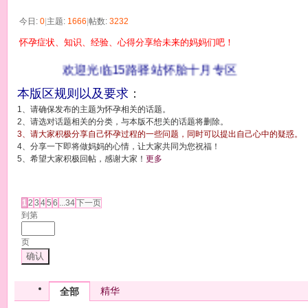
今日:
0
|
主题:
1666
|
帖数:
3232
怀孕症状、知识、经验、心得分享给未来的妈妈们吧！
欢迎光临15路驿站怀胎十月专区
本版区规则以及要求
：
1、请确保发布的主题为怀孕相关的话题。
2、请选对话题相关的分类，与本版不想关的话题将删除。
3、请大家积极分享自己怀孕过程的一些问题，同时可以提出自己心中的疑惑。
4、分享一下即将做妈妈的心情，让大家共同为您祝福！
5、希望大家积极回帖，感谢大家！
更多
发帖
1
2
3
4
5
6
...34
下一页
到第
页
确认
精华
全部