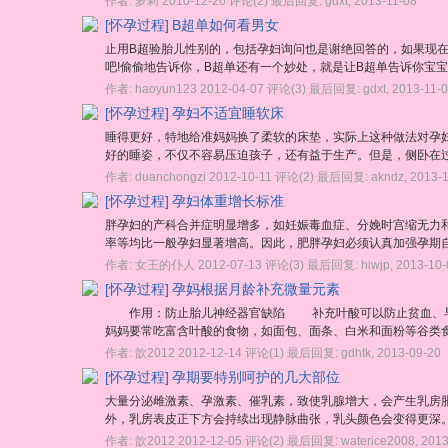
作者:
萝莉
2010-12-20
评论(2)
最后回复:
gdxt
,
2013-11-08
[怀孕过程]
B超单如何看男女
止用B超验胎儿性别的，包括孕妇询问也是谢绝回答的，如果现
吧!偷偷地告诉你，B超单还有一个妙处，就是让B超单告诉你宝宝
作者:
haoyun123
2012-04-07
评论(3)
最后回复:
gdxt
,
2013-11-
[怀孕过程]
孕妇不适宜睡软床
睡得更好，特地给准妈妈换了柔软的床垫，实际上这种做法对孕
好的睡姿，不仅不容易压迫孩子，还有益于生产。但是，侧卧在过
作者:
duanchongzi
2012-10-11
评论(2)
最后回复:
akndz
,
2013-
[怀孕过程]
孕妇体重增长标准
胖孕妇的产科合并症明显增多，如妊娠毒血症、分娩时宫缩无力
率等均比一般孕妇显著增高。因此，肥胖孕妇必须认真加强孕期自我
作者:
女王的仆人
2012-07-13
评论(3)
最后回复:
hiwjp
,
2013-10-
[怀孕过程]
孕妈根据月龄补充微量元素
作用：防止胎儿神经器官缺陷 补充叶酸可以防止贫血、早产
妈妈要常吃富含叶酸的食物，如面包、面条、白米和面粉等谷类食
作者:
歆2012
2012-12-14
评论(1)
最后回复:
gdhtk
,
2013-09-20
[怀孕过程]
孕期要特别呵护的几大部位
大量分泌雌激素、孕激素、催乳素，致使乳腺增大，会产生乳房
外，乳房表皮正下方会持续出现静脉曲张，乳头颜色会变得更深。
作者:
歆2012
2012-12-05
评论(2)
最后回复:
waterice2008
,
2013