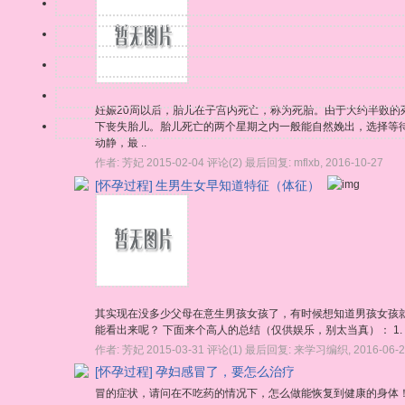
妊娠20周以后，胎儿在子宫内死亡，称为死胎。由于大约半数
下丧失胎儿。胎儿死亡的两个星期之内一般能自然娩出，选择等
动静，最 ..
作者:
芳妃
2015-02-04
评论(2)
最后回复:
mflxb
,
2016-10-27
[怀孕过程]
生男生女早知道特征（体征）
其实现在没多少父母在意生男孩女孩了，有时候想知道男孩女孩
能看出来呢？ 下面来个高人的总结（仅供娱乐，别太当真）： 1. 尖肚
作者:
芳妃
2015-03-31
评论(1)
最后回复:
来学习编织
,
2016-06-
[怀孕过程]
孕妇感冒了，要怎么治疗
冒的症状，请问在不吃药的情况下，怎么做能恢复到健康的身体