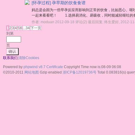
[怀孕过程]
孕早期的饮食食谱
妈总是会因为一些早孕反应而影响到正常的饮食，比如恶心、呕
一起来看看吧！ 1.选择易消化、易吸收，同时能减轻呕吐的食
作者:
moduan
2012-09-18
评论(2)
最后回复:
终生爱好
,
2012-11
1
2
3
4
5
6
...34
下一页
到第
页
确认
联系我们
|
清除Cookies
Powered by
phpwind v8.7
Certificate
Copyright Time now is:08-09 06:08
©2010-2011
网站地图
Gzip enabled
浙ICP备12019736号
Total 0.083816(s) quer