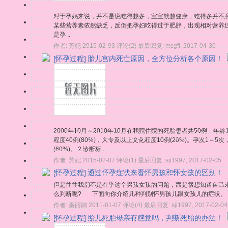
对于孕妈来说，并不是说吃得越多，宝宝就越健康，吃得多并不
某些营养素依然缺乏，反倒把孕妇吃得过于肥胖，出现相对营养
是孕 ..
作者:
芳妃
2015-02-03
评论(2)
最后回复:
mcgfi
,
2017-04-30
[怀孕过程]
胎儿宫内死亡原因，全方位分析各个原因！
2000年10月～2010年10月在我院住院的死胎患者共50例，年龄18
程度40例(80%)，大专及以上文化程度10例(20%)。孕次1～5次
(60%)。 2 诊断标 ..
作者:
芳妃
2015-02-07
评论(1)
最后回复:
sji1997
,
2017-02-05
[怀孕过程]
通过怀孕症状来看怀男孩和怀女孩的区别！
但是往往我们不是在乎这个男孩女孩的问题，而是很想知道自己
么判断呢? 下面向你介绍几种判别怀男孩儿跟女孩儿的症状。 
作者:
秦丽鹃
2011-01-07
评论(4)
最后回复:
sji1997
,
2017-02-04
[怀孕过程]
胎儿死胎母亲有感觉吗，判断死胎的办法！