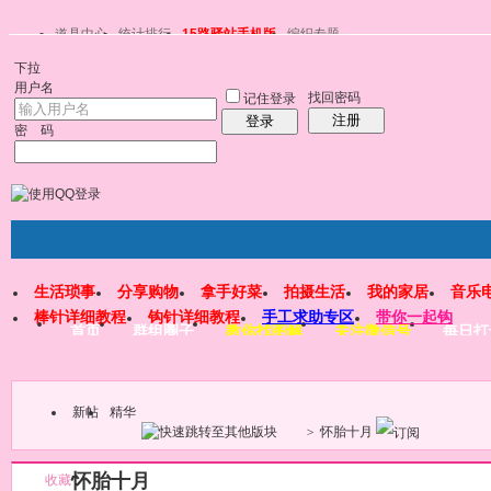
道具中心
统计排行
15路驿站手机版
编织专题
下拉
用户名
找回密码
记住登录
注册
登录
密 码
生活琐事
分享购物
拿手好菜
拍摄生活
我的家居
音乐
棒针详细教程
钩针详细教程
手工求助专区
带你一起钩
首页
群组圈子
教你找图解
关注微信号
每日打
新帖
精华
>
怀胎十月
怀胎十月
收藏