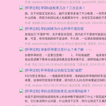
作者:
ckyahoo
2014-06-29
评论(2)
最后回复:
gadcar529
,
2015-
[怀孕过程]
孕期b超检查几次？三次足矣！
跑。出于对胎宝宝的关心，她不仅要求多做了不少检查，一些常
什么经验，而双方的四位老人也都紧张兮兮，生怕宝宝在娘肚子里有
作者:
准妈妈
2011-09-16
评论(4)
最后回复:
bt27a36
,
2014-09-1
[怀孕过程]
孕妇妈咪为什么怀孕不显肚呢
发现自己“不显怀”时，先不要盲目恐慌，因为肚子不显很可能是
象，可是，有些准妈妈却不是这样。不久前，一位朋友很烦恼地说，
作者:
duanchongzi
2012-10-11
评论(2)
最后回复:
贾凤军
,
2014-
[怀孕过程]
准备怀孕要注意什么？来了解
（+1）
你要怀孕的话，一定要注意哦！ 1、不轻易减肥 临床发现
低会造成脑下垂体分泌促滤泡素及促黄体素不足，使卵泡减少卵子
作者:
芳妃
2011-08-19
评论(5)
最后回复:
习恩奇变
,
2014-02-20
[怀孕过程]
怀孕期多运动胎宝宝能”减肥“
5日刊登文章指出，一项最新研究表明，准妈妈在怀孕期间经常适
体重。这项研究发现非常重要，因为巨大儿(出生时体重超过8磅12
作者:
moduan
2012-09-25
评论(2)
最后回复:
请随意
,
2014-02-1
[怀孕过程]
孕妇去医院检查后,如何看B超单？
你是不是特别想知道报告单上的各种数字都说明了什么？医院超
柱。它们各说明什么问题，什么情况下正常，而什么情况下又属异