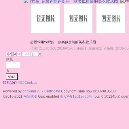
[女装]
超级钩姐钩织的一款类似唐装的美衣款式图
超级钩姐钩织的一款类似唐装的美衣款式图
作者:
女王的仆人
2018-05-03
评论(1)
最后回复:
yl杨柳
,
2018-05
1
2
3
4
5
6
...209
下一页
到第
页
确认
联系我们
|
清除Cookies
Powered by
phpwind v8.7
Certificate
Copyright Time now is:08-08 05:38
©2010-2011
网站地图
Gzip enabled
浙ICP备12019736号
Total 0.101245(s) quer