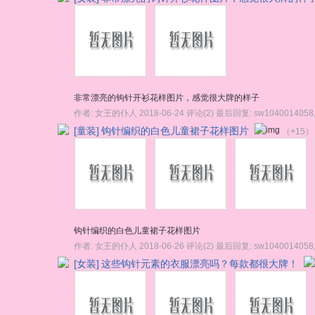
非常漂亮的钩针开衫花样图片，感觉很大牌的样子
作者:
女王的仆人
2018-06-24
评论(2)
最后回复:
sw1040014058
[童装]
钩针编织的白色儿童裙子花样图片
（+15）
钩针编织的白色儿童裙子花样图片
作者:
女王的仆人
2018-06-26
评论(2)
最后回复:
sw1040014058
[女装]
这些钩针元素的衣服漂亮吗？每款都很大牌！