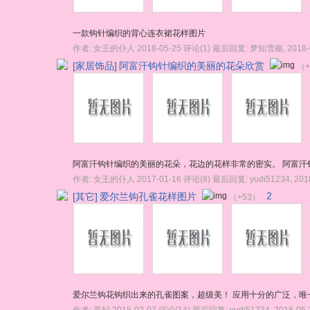
一款钩针编织的背心连衣裙花样图片
作者:
女王的仆人
2018-05-25
评论(1)
最后回复:
梦知雪殇
,
2018-
[家居饰品]
阿富汗钩针编织的美丽的花朵欣赏
（+
阿富汗钩针编织的美丽的花朵，花边的花样非常的密实。 阿富
作者:
女王的仆人
2017-01-16
评论(8)
最后回复:
yudi51234
,
201
[其它]
爱尔兰钩孔雀花样图片
2
（+53）
爱尔兰钩花钩织出来的孔雀图案，超级美！ 应用十分的广泛，唯
作者:
芳妃
2015-02-07
评论(14)
最后回复:
yudi51234
,
2018-05-