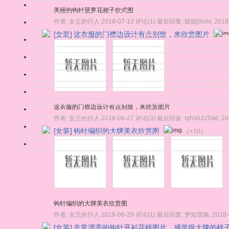
美丽的钩针菠萝花裙子款式图
作者:
女王的仆人
2018-07-13
评论(1)
最后回复:
妮妮jlhmv
,
2018
[女装]
这衣服的门襟边设计有点别致，来欣赏图片
这衣服的门襟边设计有点别致，来欣赏图片
作者:
女王的仆人
2018-06-27
评论(3)
最后回复:
hjh3632598
,
20
[女装]
钩针编织的大牌美衣欣赏图
（+10）
钩针编织的大牌美衣欣赏图
作者:
女王的仆人
2018-06-29
评论(1)
最后回复:
梦知雪殇
,
2018-
[女装]
非常漂亮的钩针开衫花样图片，感觉很大牌的样