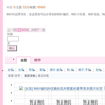
今日:
0
|
主题:
5210
|
帖数:
95800
钩针作品秀专区，在这里你可以分享你的钩针编织、钩针小坎肩、钩针包包、钩
发帖
上一页
1
2
3
4
5
6
...209
下一页
到第
页
确认
精华
全部
全部
女装
男装
童装
围巾·披肩
鞋·袜
帽子·手套
包包
新窗
排序：
最新发帖
|
最后回复
[女装]
钩针编织的优雅的花卉图案的夏季美衣图片欣赏