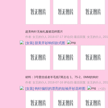
超美钩针无袖礼服裙花样图片
作者:
女王的仆人
2018-07-17
评论(0)
最后回复:
女王的仆人
,
201
[女装]
甜美开衫钩织款式图
材料：3号蕾丝或者羊毛线7两左右 1。75-2。0MM的钩针
作者:
女王的仆人
2018-07-16
评论(0)
最后回复:
女王的仆人
,
201
[女装]
钩针编织的漂亮的短袖开衫花样图
（+10）