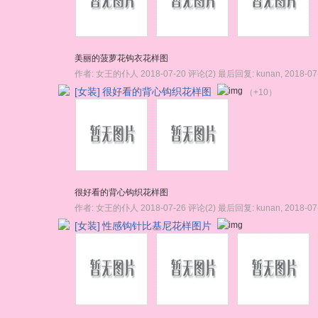
美丽的菠萝花钩衣花样图
作者:
女王的仆人
2018-07-20
评论(2)
最后回复:
kunan
,
2018-07
[女装]
很好看的背心钩织花样图
（+10）
很好看的背心钩织花样图
作者:
女王的仆人
2018-07-26
评论(2)
最后回复:
kunan
,
2018-07
[女装]
性感钩针比基尼花样图片