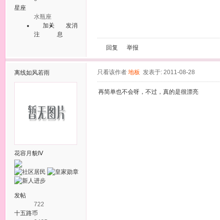
星座
水瓶座
加关
发消
注
息
回复
举报
只看该作者
地板
发表于: 2011-08-28
离线
如风若雨
再简单也不会呀，不过，真的是很漂亮
花容月貌Ⅳ
发帖
722
十五路币