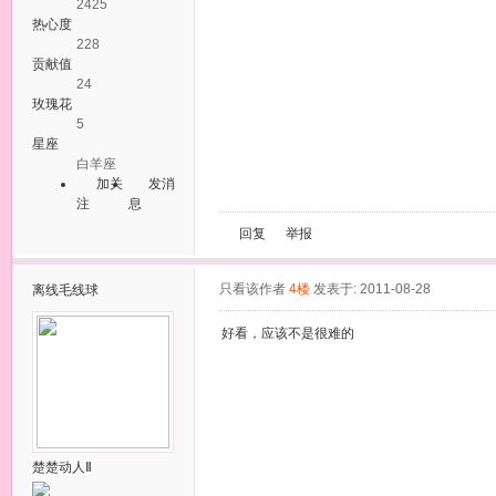
2425
热心度
228
贡献值
24
玫瑰花
5
星座
白羊座
加关
发消
注
息
回复
举报
只看该作者
4楼
发表于: 2011-08-28
离线
毛线球
好看，应该不是很难的
楚楚动人Ⅱ