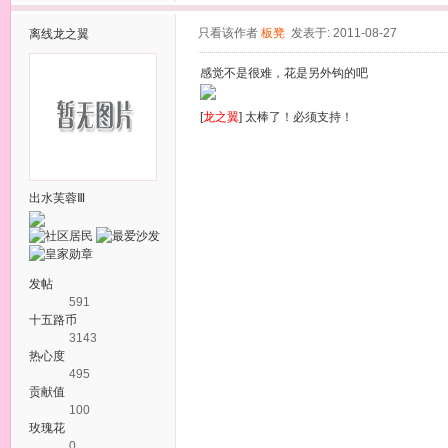
只看该作者
板凳
发表于: 2011-08-27
离线
龙之翼
感觉不是很难，花是另外钩的吧
[
龙之翼
] 太棒了！必须支持！
出水芙蓉Ⅲ
发帖
591
十五路币
3143
热心度
495
贡献值
100
玫瑰花
0