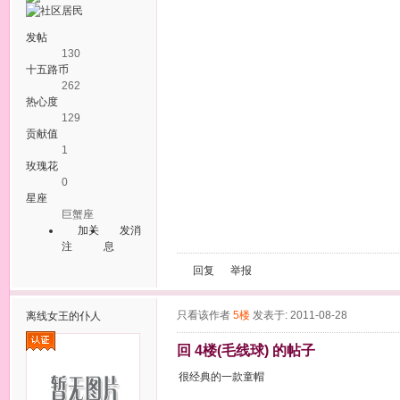
发帖
130
十五路币
262
热心度
129
贡献值
1
玫瑰花
0
星座
巨蟹座
加关
发消
注
息
回复
举报
只看该作者
5楼
发表于: 2011-08-28
离线
女王的仆人
回 4楼(毛线球) 的帖子
很经典的一款童帽