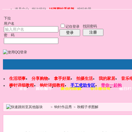
道具中心
统计排行
15路驿站手机版
编织专题
下拉
用户名
找回密码
记住登录
注册
登录
密 码
生活琐事
分享购物
拿手好菜
拍摄生活
我的家居
音乐
棒针详细教程
钩针详细教程
手工求助专区
带你一起钩
首页
群组圈子
教你找图解
关注微信号
每日打
>
钩针作品秀
>
秋帽子求图解