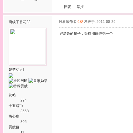
回复
举报
只看该作者
6楼
发表于: 2011-08-29
离线
丁香花23
好漂亮的帽子，等待图解也钩一个
楚楚动人Ⅱ
发帖
294
十五路币
3668
热心度
305
贡献值
11