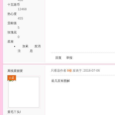
十五路币
12468
热心度
455
贡献值
5
玫瑰花
0
星座
加关
发消
注
息
回复
举报
只看该作者
8楼
发表于: 2018-07-06
离线
黄丽黉
前几页有图解
黄毛丫头Ⅰ