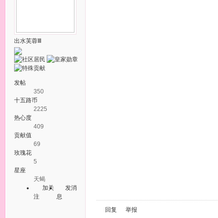
出水芙蓉Ⅲ
发帖
350
十五路币
2225
热心度
409
贡献值
69
玫瑰花
5
星座
天蝎
加关
发消
注
息
回复
举报