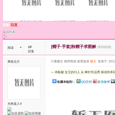
段染线钩织的漂
钩针编织的漂亮
时尚简单的蝙蝠
发帖
回复
返回列表
1
2
[帽子·手套]
秋帽子求图解
10
[复制链接]
阅读
回复
只看楼主
倒序阅读
使用道具
楼主
发表于: 2011
离线
北方
— 本帖被 女王的仆人 从 棒针作品秀 移动到本区(20
收藏本帖到：
QQ空间
新浪微博
光艳逼人Ⅴ