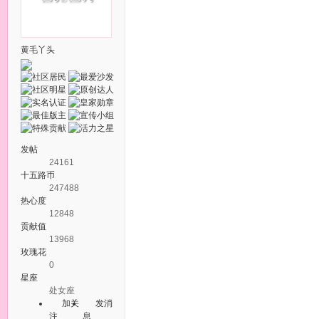
黄毛丫头
发帖
24161
十五路币
247488
热心度
12848
贡献值
13968
玫瑰花
0
星座
处女座
加关
发消
注
息