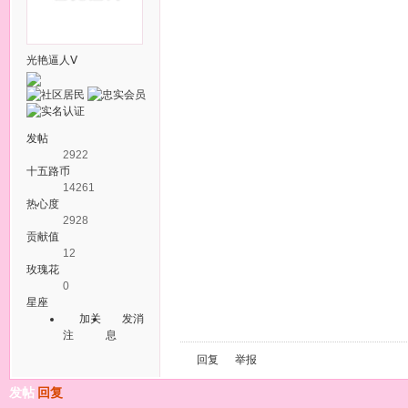
光艳逼人Ⅴ
发帖
2922
十五路币
14261
热心度
2928
贡献值
12
玫瑰花
0
星座
加关
发消
注
息
回复
举报
发帖
回复