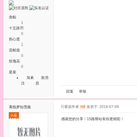
发帖
1
十五路币
0
热心度
1
贡献值
0
玫瑰花
0
星座
加关
发消
注
息
回复
举报
只看该作者
9楼
发表于: 2018-07-06
离线
梦知雪殇
感谢您的分享！15路驿站有你更精彩！