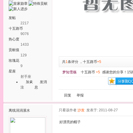
发帖
2217
十五路币
9076
热心度
1433
贡献值
129
玫瑰花
共
1
条评分
，
十五路币
+5
9
星座
梦知雪殇
十五路币
+5
感谢您的分享！15
射手座
加关
发消
注
息
回复
举报
只看该作者
沙发
发表于: 2011-08-27
离线
涓涓溪水
好漂亮的帽子