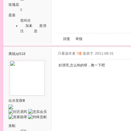
玫瑰花
5
星座
魔蝎座
加关
发消
注
息
回复
举报
只看该作者
7楼
发表于: 2011-08-31
离线
zp518
好漂亮,怎么钩的呀，教一下吧
出水芙蓉Ⅲ
发帖
408