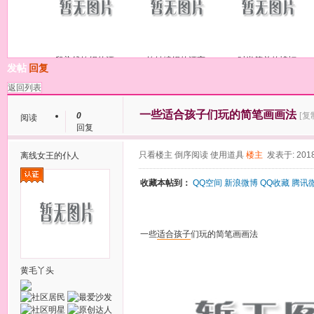
段染线钩织的漂
钩针编织的漂亮
时尚简单的蝙蝠
发帖
回复
返回列表
一些适合孩子们玩的简笔画画法
0
[复
阅读
回复
只看楼主
倒序阅读
使用道具
楼主
发表于: 2018
离线
女王的仆人
收藏本帖到：
QQ空间
新浪微博
QQ收藏
腾讯
一些
适合
孩子
们玩的简笔画画法
黄毛丫头