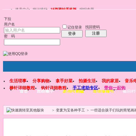
道具中心
统计排行
15路驿站手机版
编织专题
下拉
用户名
找回密码
记住登录
注册
登录
密 码
生活琐事
分享购物
拿手好菜
拍摄生活
我的家居
音乐
棒针详细教程
钩针详细教程
手工求助专区
带你一起钩
首页
群组圈子
教你找图解
关注微信号
每日打
>
变废为宝各种手工
>
一些适合孩子们玩的简笔画