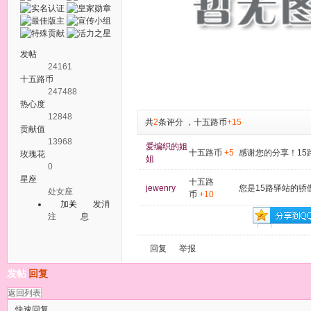
发帖
24161
十五路币
247488
热心度
12848
共
2
条评分
，
十五路币
+15
贡献值
13968
爱编织的姐
十五路币
+5
感谢您的分享！15
玫瑰花
姐
0
星座
十五路
jewenry
您是15路驿站的骄
处女座
币
+10
加关
发消
注
息
回复
举报
发帖
回复
返回列表
快速回复