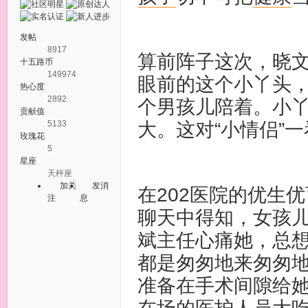
发帖
8917
算前阵子这次，晓文
十五路币
149974
眼前的这个小丫头
热心度
2892
个男孩儿陪着。小
贡献值
5133
大。这对“小情侣”
玫瑰花
5
星座
天秤座
加关
发消
在202医院的优生
注
息
聊天中得知，女孩儿
斌主任心痛她，总
都是匆匆地来匆匆
准备在手术间隙给