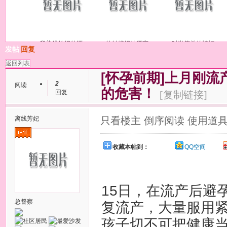
段染线钩织的漂
钩针编织的漂亮
时尚简单的蝙蝠
发帖
回复
返回列表
[怀孕前期]
上月刚流
2
阅读
的危害！
回复
[复制链接]
离线
芳妃
只看楼主
倒序阅读
使用道
收藏本帖到：
QQ空间
15日，在流产后避
总督察
复流产，大量服用
孩子
切不可把
健康