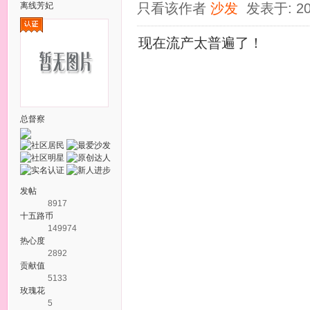
离线
芳妃
只看该作者
沙发
发表于: 20
现在流产太普遍了！
总督察
发帖
8917
十五路币
149974
热心度
2892
贡献值
5133
玫瑰花
5