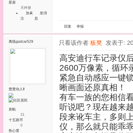
星座
天秤座
加关
发消
注
息
回复
举报
离线
gadcar529
只看该作者
板凳
发表于: 20
高安迪行车记录仪后
2600万像素，循
紧急自动感应一键
晰画面还原真相！
楚楚动人Ⅱ
有车一族的您相信
听说吧？现在越来
发帖
段来讹车主，多则
31
十五路币
仪，那么就只能乖
0
热心度