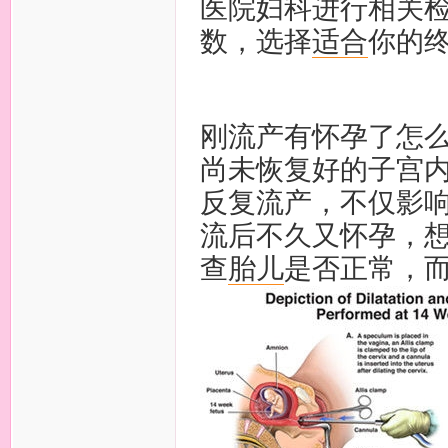
医院妇科进行相关
数，选择
适合
你的
刚流产有怀孕了怎
尚未恢复好的子宫
反复流产，不仅影
流后不久又怀孕，
查
胎儿
是否正常，