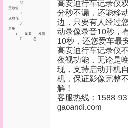
高安迪行车记录仪
31
贡献值
分秒不漏，还能移
0
玫瑰花
边，只要有人经过
0
星座
动录像录音10秒，
加关
发消
10秒，还您爱车最
注
息
高安迪行车记录仪
夜视功能，无论是
现，支持启动开机自
机，保证影像完整
解！
客服热线：
1588-9
gaoandi.com