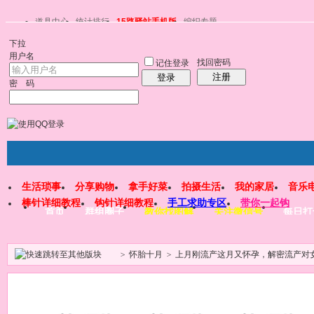
道具中心
统计排行
15路驿站手机版
编织专题
下拉
用户名
找回密码
记住登录
注册
登录
密 码
生活琐事
分享购物
拿手好菜
拍摄生活
我的家居
音乐
棒针详细教程
钩针详细教程
手工求助专区
带你一起钩
首页
群组圈子
教你找图解
关注微信号
每日打
>
怀胎十月
>
上月刚流产这月又怀孕，解密流产对