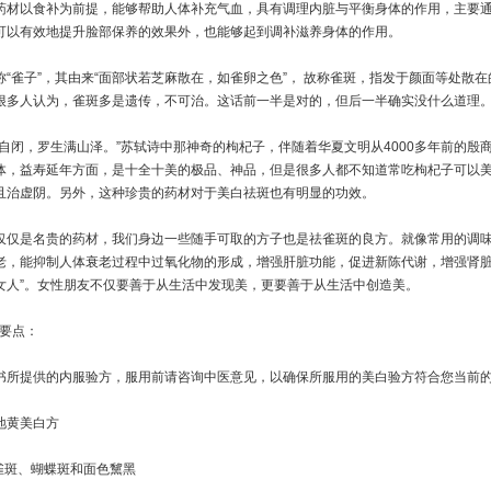
以食补为前提，能够帮助人体补充气血，具有调理内脏与平衡身体的作用，主要通
可以有效地提升脸部保养的效果外，也能够起到调补滋养身体的作用。
雀子”，其由来“面部状若芝麻散在，如雀卵之色”， 故称雀斑，指发于颜面等处散
很多人认为，雀斑多是遗传，不可治。这话前一半是对的，但后一半确实没什么道理
闭，罗生满山泽。”苏轼诗中那神奇的枸杞子，伴随着华夏文明从4000多年前的殷
体，益寿延年方面，是十全十美的极品、神品，但是很多人都不知道常吃枸杞子可以
且治虚阴。另外，这种珍贵的药材对于美白祛斑也有明显的功效。
是名贵的药材，我们身边一些随手可取的方子也是祛雀斑的良方。就像常用的调味
老，能抑制人体衰老过程中过氧化物的形成，增强肝脏功能，促进新陈代谢，增强肾脏功
女人”。女性朋友不仅要善于从生活中发现美，更要善于从生活中创造美。
 要点：
提供的内服验方，服用前请咨询中医意见，以确保所服用的美白验方符合您当前的
黄美白方
斑、蝴蝶斑和面色黧黑