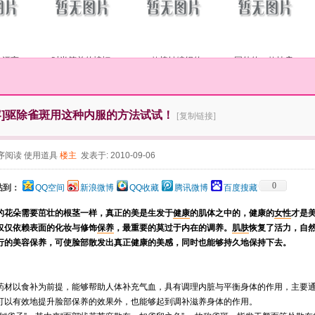
的漂亮
时尚简单的蝙蝠
一款棒针编织的
国外的一款披肩
]
驱除雀斑用这种内服的方法试试！
[复制链接]
序阅读
使用道具
楼主
发表于: 2010-09-06
0
帖到：
QQ空间
新浪微博
QQ收藏
腾讯微博
百度搜藏
花朵需要茁壮的根茎一样，真正的美是生发于
健康
的肌体之中的，健康的
女性
才是
仅仅依赖表面的化妆与修饰
保养
，最重要的莫过于内在的调养。
肌肤
恢复了活力，自
行的美容保养，可使脸部散发出真正健康的美感，同时也能够持久地保持下去。
药材以食补为前提，能够帮助人体补充气血，具有调理内脏与平衡身体的作用，主要
可以有效地提升脸部保养的效果外，也能够起到调补滋养身体的作用。