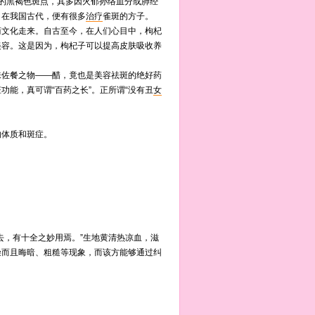
在的黑褐色斑点，其多因火郁孙络血分或肺经
。在我国古代，便有很多
治疗
雀斑的方子。
商文化走来。自古至今，在人们心目中，枸杞
美容。这是因为，枸杞子可以提高皮肤吸收养
佐餐之物——醋，竟也是美容祛斑的绝好药
能，真可谓“百药之长”。正所谓“没有丑
女
体质和斑症。
，有十全之妙用焉。”生地黄清热凉血，滋
燥而且晦暗、粗糙等现象，而该方能够通过纠