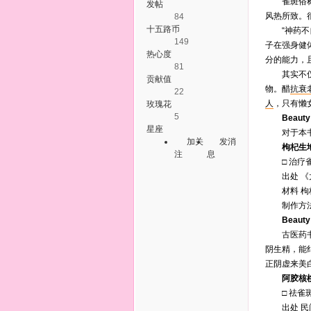
雀斑俗称“
发帖
风热所致。
84
十五路币
“神药不自
149
子在强身健
热心度
分的能力，
81
其实不仅仅
贡献值
物。醋
抗衰
22
人
，只有懒
玫瑰花
5
Beauty
星座
对于本书所
加关
发消
枸杞生地
注
息
□ 治疗雀
出处 《
材料 枸杞子
制作方法 
Beauty
古医药书《
阴生精，能
正阴虚来美
阿胶核桃
□ 祛雀斑
出处 民