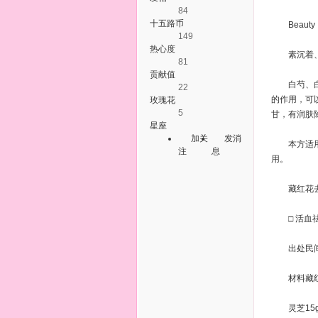
84
十五路币
Beauty
149
热心度
素沉着、
81
贡献值
白芍、白术
22
的作用，可
玫瑰花
5
甘，有润肤
星座
加关
发消
本方适用于
注
息
用。
藏红花去
□ 活血
出处民间
材料藏红花
灵芝15