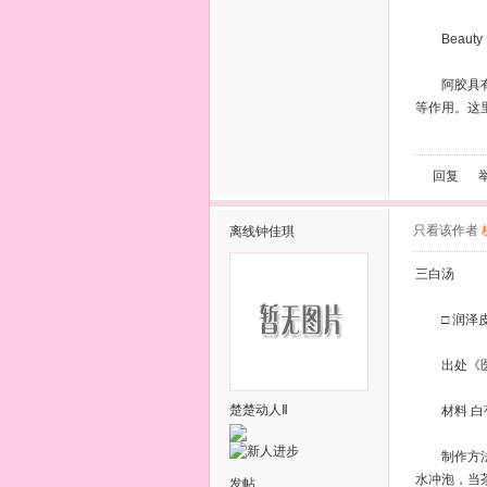
Beauty
阿胶具有增
等作用。这
回复
只看该作者
离线
钟佳琪
三白汤
□ 润泽皮
出处《医
楚楚动人Ⅱ
材料 白芍
制作方法 
水冲泡，当
发帖