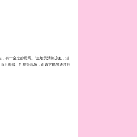
，有十全之妙用焉。”生地黄清热凉血，滋
燥而且晦暗、粗糙等现象，而该方能够通过纠