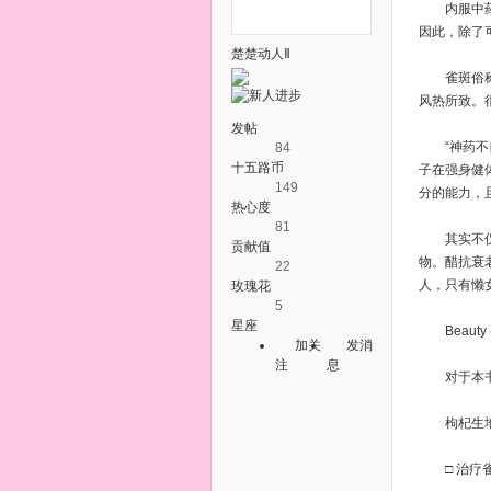
内服中药材
因此，除了
楚楚动人Ⅱ
雀斑俗称“
风热所致。
发帖
“神药不自
84
十五路币
子在强身健
149
分的能力，
热心度
81
其实不仅仅
贡献值
物。醋抗衰
22
人，只有懒
玫瑰花
5
星座
Beauty
加关
发消
注
息
对于本书所
枸杞生地
□ 治疗雀