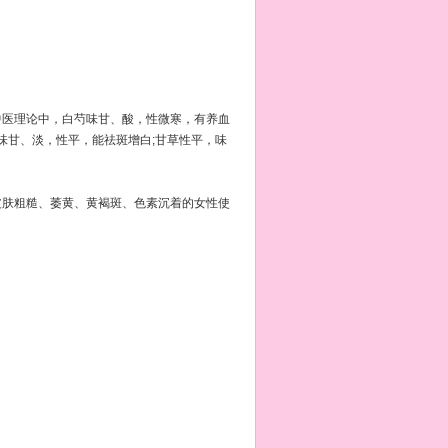
医理论中，白芍味甘、酸，性微寒，有养血
味甘、淡，性平，能祛斑增白;甘草性平，味
肤粗糙、萎黄、黄褐斑、色素沉着的女性使