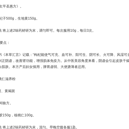
太平圣惠方》。
500g，生地黄150g。
将上述2味药材研为末，调匀即可。每次服用10g，每日3次。
 要点：
本草汇言》记载：“枸杞能使气可充、血可补、阳可生、阴可长、火可降、风湿可去
纠正阴虚，改善肾功能，增强肌体免疫力。从中医美容角度来看，阴虚会引起皮肤干
白肌肤。本方产后妇女慎用，脾胃虚弱、大便溏薄者忌用。
仁滋养粉
、黄褐斑
间验方。
50g，核桃仁100g。
将上述2味药材研为末，混匀。早晚空腹各服1匙。