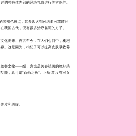
过调整身体内部的经络气血进行美容保养。
在的黑褐色斑点，其多因火郁孙络血分或肺经
。在我国古代，便有很多治疗雀斑的方子。
商文化走来。自古至今，在人们心目中，枸杞
美容。这是因为，枸杞子可以提高皮肤吸收养
佐餐之物——醋，竟也是美容祛斑的绝好药
能，真可谓“百药之长”。正所谓“没有丑女
体质和斑症。