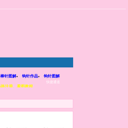
棒针图解
钩针作品
钩针图解
快捷通道
5路注册、看图教程