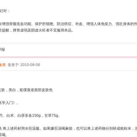
 叮咛：
强骨髓造血功能、保护肝细胞、防治癌症、补血、增强人体免疫力、强壮身体的作
里提醒，脾胃虚弱及阴虚火旺者不宜服用本品。
举报
板凳
发表于: 2010-09-06
肤，美白，延缓衰老面部皮肤色
学入门》。
、白术、白茯苓各150g，甘草75g。
将上述药材用水煎温服。如果嫌煎汤喝麻烦，也可以将上述药物分别研成粗粉末，混
茶喝。