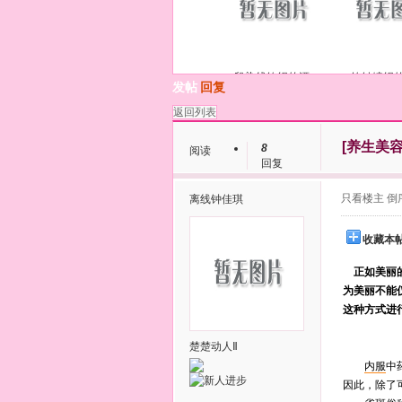
段染线钩织的漂
钩针编织
发帖
回复
返回列表
[养生美容
8
阅读
回复
只看楼主
倒
离线
钟佳琪
收藏本
正如美丽的
为美丽不能
这种方式进
楚楚动人Ⅱ
内服
中
因此，除了