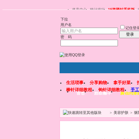
道具中心
统计排行
15路驿站手机版
下拉
用户名
记住登
登录
密 码
生活琐事
分享购物
拿手好菜
棒针详细教程
钩针详细教程
手
首页
群组圈子
教你找图
>
美容护肤
>
驱