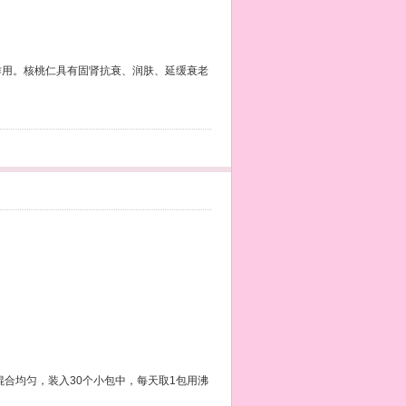
用。核桃仁具有固肾抗衰、润肤、延缓衰老
合均匀，装入30个小包中，每天取1包用沸