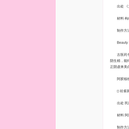
出处 《
材料 枸杞子
制作方法 
Beauty
古医药书《
阴生精，能
正阴虚来美
阿胶核桃
□ 祛雀斑
出处 民
材料 阿胶1
制作方法 