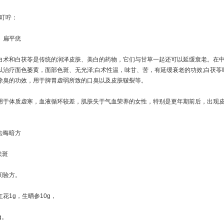
 叮咛：
扁平疣
和白茯苓是传统的润泽皮肤、美白的药物，它们与甘草一起还可以延缓衰老。在中
以治疗面色萎黄，面部色斑、无光泽;白术性温，味甘、苦，有延缓衰老的功效;白茯苓
除臭的功效，用于脾胃虚弱所致的口臭以及皮肤皲裂等。
体质虚寒，血液循环较差，肌肤失于气血荣养的女性，特别是更年期前后，出现皮
晦暗方
祛斑
验方。
1g，生晒参10g，
g。