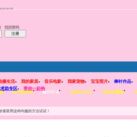
编织专题
找回密码
录
注册
拍摄生活
我的家居
音乐电影
我家宠物
宝宝照片
棒针作品
工求助专区
带你一起钩
解
关注微信号
每日打卡
【账号认证】
我的收藏贴
1
除雀斑用这种内服的方法试试！