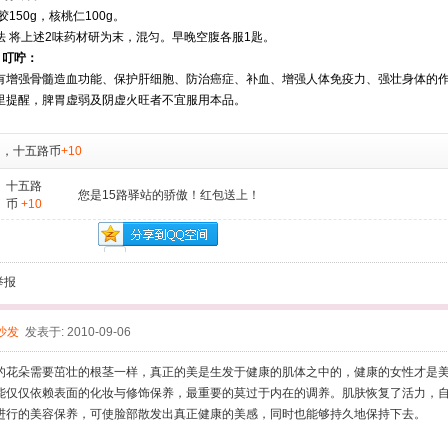
50g，核桃仁100g。
将上述2味药材研为末，混匀。早晚空腹各服1匙。
 叮咛：
强骨髓造血功能、保护肝细胞、防治癌症、补血、增强人体免疫力、强壮身体的作
里提醒，脾胃虚弱及阴虚火旺者不宜服用本品。
，
十五路币
+10
十五路
您是15路驿站的骄傲！红包送上！
币
+10
举报
沙发
发表于: 2010-09-06
花朵需要茁壮的根茎一样，真正的美是生发于健康的肌体之中的，健康的女性才是美
能仅仅依赖表面的化妆与修饰保养，最重要的莫过于内在的调养。肌肤恢复了活力，
进行的美容保养，可使脸部散发出真正健康的美感，同时也能够持久地保持下去。