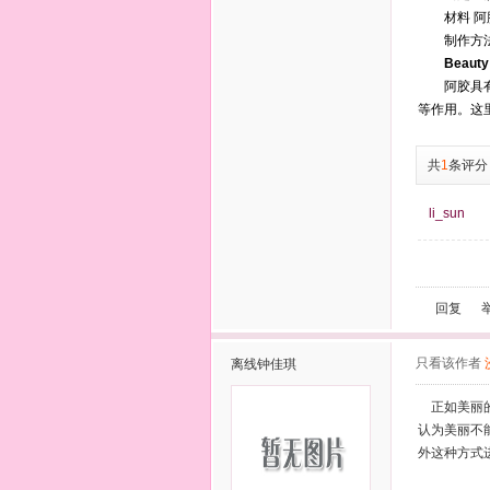
材料 阿胶1
制作方法 
Beauty
阿胶具有增
等作用。这
共
1
条评分
li_sun
回复
只看该作者
离线
钟佳琪
正如美丽的
认为美丽不
外这种方式