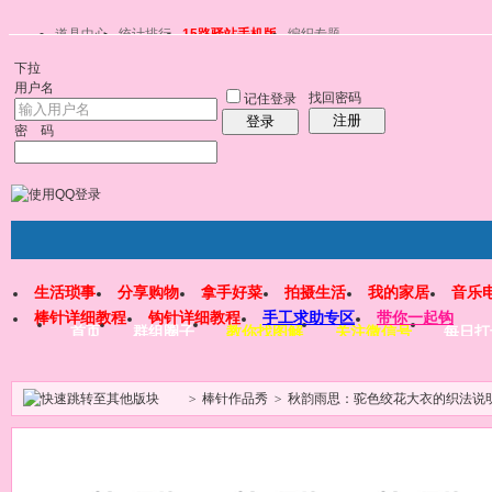
道具中心
统计排行
15路驿站手机版
编织专题
下拉
用户名
找回密码
记住登录
注册
登录
密 码
生活琐事
分享购物
拿手好菜
拍摄生活
我的家居
音乐
棒针详细教程
钩针详细教程
手工求助专区
带你一起钩
首页
群组圈子
教你找图解
关注微信号
每日打
>
棒针作品秀
>
秋韵雨思：驼色绞花大衣的织法说