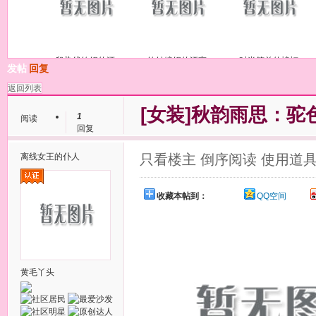
段染线钩织的漂
钩针编织的漂亮
时尚简单的蝙蝠
发帖
回复
返回列表
[女装]
秋韵雨思：驼
1
阅读
回复
离线
女王的仆人
只看楼主
倒序阅读
使用道
收藏本帖到：
QQ空间
黄毛丫头