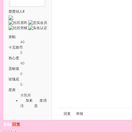
楚楚动人Ⅱ
发帖
40
十五路币
0
热心度
40
贡献值
0
玫瑰花
0
星座
水瓶座
加关
发消
注
息
回复
举报
发帖
回复