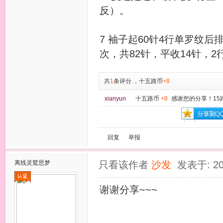
反）。
7 袖子起60针4行单罗纹后
次，共82针，平收14针，2
共
1
条评分
，
十五路币
+8
xianyun
十五路币
+8
感谢您的分享！15
回复
举报
离线
灵鹫思梦
只看该作者
沙发
发表于: 20
谢谢分享~~~