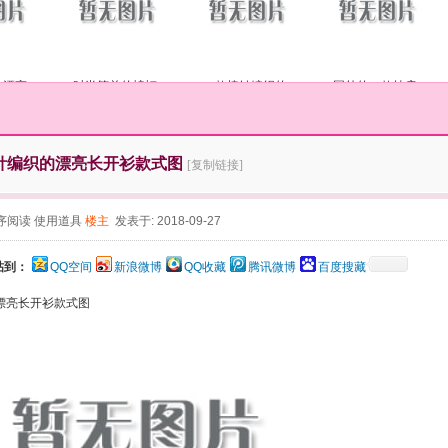
的漂亮
时尚简单的蝙蝠
一款棒针编织的
国外的一款披肩
针编织的漂亮长开衫款式图
[复制链接]
序阅读
使用道具
楼主
发表于: 2018-09-27
帖到：
QQ空间
新浪微博
QQ收藏
腾讯微博
百度搜藏
漂亮长开衫款式图