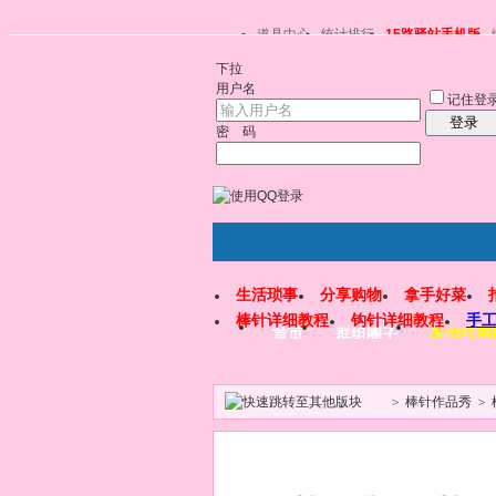
道具中心
统计排行
15路驿站手机版
下拉
用户名
记住登
登录
密 码
生活琐事
分享购物
拿手好菜
棒针详细教程
钩针详细教程
手
首页
群组圈子
教你找图
>
棒针作品秀
>