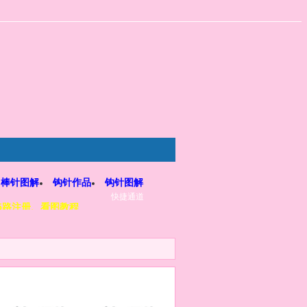
棒针图解
钩针作品
钩针图解
快捷通道
5路注册、看图教程