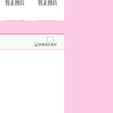
水若翻译的漂亮
浅浅淡淡编织的