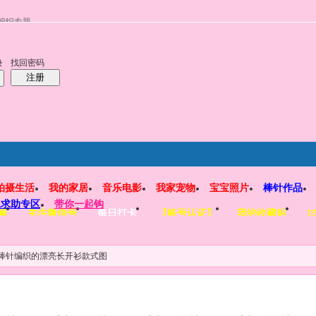
编织专题
找回密码
录
注册
拍摄生活
我的家居
音乐电影
我家宠物
宝宝照片
棒针作品
工求助专区
带你一起钩
解
关注微信号
每日打卡
【账号认证】
我的收藏贴
1
棒针编织的漂亮长开衫款式图