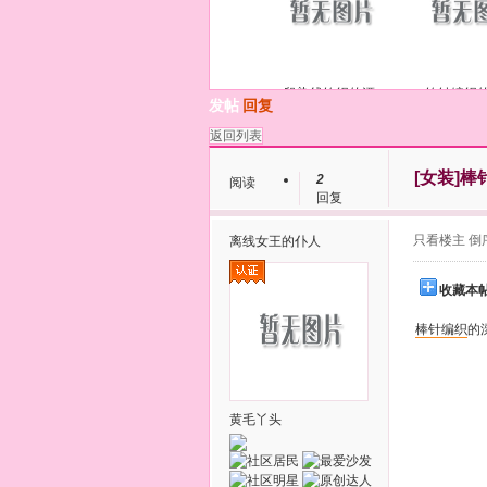
段染线钩织的漂
钩针编织
发帖
回复
返回列表
[女装]
棒
2
阅读
回复
只看楼主
倒
离线
女王的仆人
收藏本
棒针
编织
的
黄毛丫头