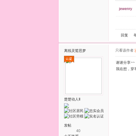
jewenry
回复
只看该作者
离线
灵鹫思梦
谢谢分享~~
我在想，穿
楚楚动人Ⅱ
发帖
40