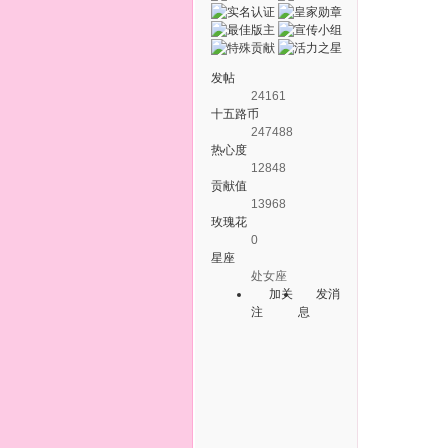
发帖
24161
十五路币
247488
热心度
12848
贡献值
13968
玫瑰花
0
星座
处女座
加关
发消
注
息