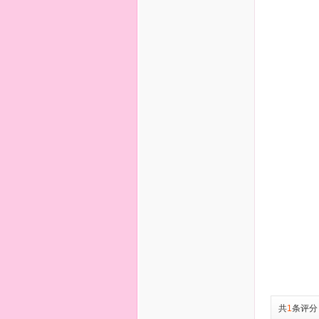
共
1
条评分