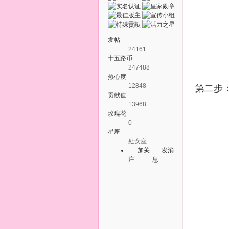
发帖
24161
十五路币
247488
热心度
12848
第二步
贡献值
13968
玫瑰花
0
星座
处女座
加关
发消
注
息