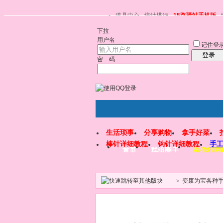
道具中心
统计排行
15路驿站手机版
下拉
用户名
记住登
登录
密 码
生活琐事
分享购物
拿手好菜
棒针详细教程
钩针详细教程
手
首页
群组圈子
教你找图
>
变废为宝各种