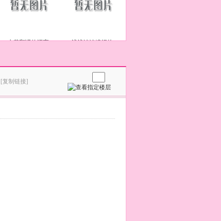
水若翻译的漂亮
浅浅淡淡编织的
！
[复制链接]