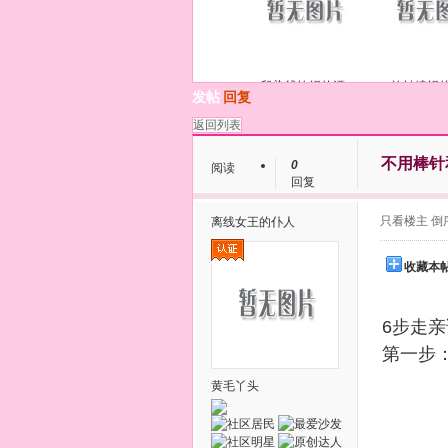
段染线钩织的漂
钩针编织
发帖
回复
返回列表
不用棒针
0
阅读
回复
只看楼主
倒
离线
女王的仆人
收藏本
6步走
第一步
黄毛丫头