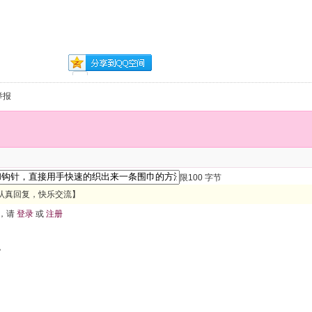
举报
限100 字节
认真回复，快乐交流】
，请
登录
或
注册
色