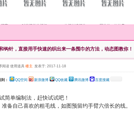
的漂亮
时尚简单的蝙蝠
一款棒针编织的
国外的一款披肩
和钩针，直接用手快速的织出来一条围巾的方法，动态图教你
序阅读
使用道具
楼主
发表于: 2017-11-18
帖到：
QQ空间
新浪微博
QQ收藏
腾讯微博
百度搜藏
亲试简单编制法，赶快试试吧！
：准备自己喜欢的粗毛线，如图预留约手臂六倍长的线。