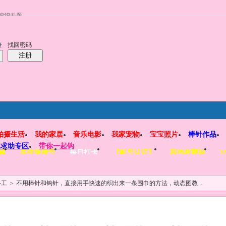
编织专题
找回密码
录
注册
拍摄生活
我的家居
音乐电影
我家宠物
宝宝照片
棒针作品
工求助专区
带你一起钩
解
关注微信号
每日打卡
【账号认证】
我的收藏贴
1
手工
>
不用棒针和钩针，直接用手快速的织出来一条围巾的方法，动态图教 ..