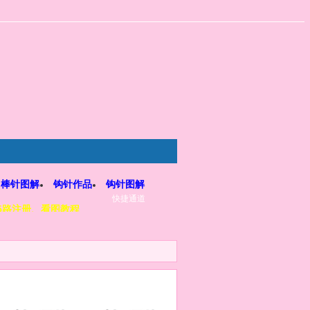
棒针图解
钩针作品
钩针图解
快捷通道
5路注册、看图教程