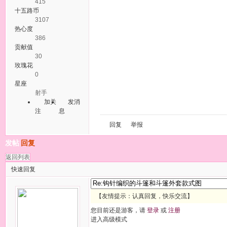
415
十五路币
3107
热心度
386
贡献值
30
玫瑰花
0
星座
射手
加关
发消
注
息
回复
举报
发帖
回复
返回列表
快速回复
【友情提示：认真回复，快乐交流】
您目前还是游客，请
登录
或
注册
进入高级模式