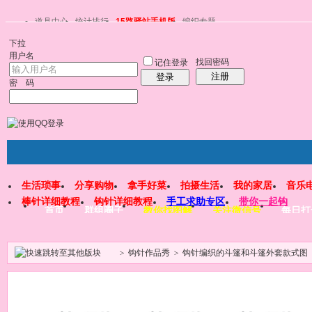
道具中心
统计排行
15路驿站手机版
编织专题
下拉
用户名
找回密码
记住登录
注册
登录
密 码
生活琐事
分享购物
拿手好菜
拍摄生活
我的家居
音乐
棒针详细教程
钩针详细教程
手工求助专区
带你一起钩
首页
群组圈子
教你找图解
关注微信号
每日打
>
钩针作品秀
>
钩针编织的斗篷和斗篷外套款式图