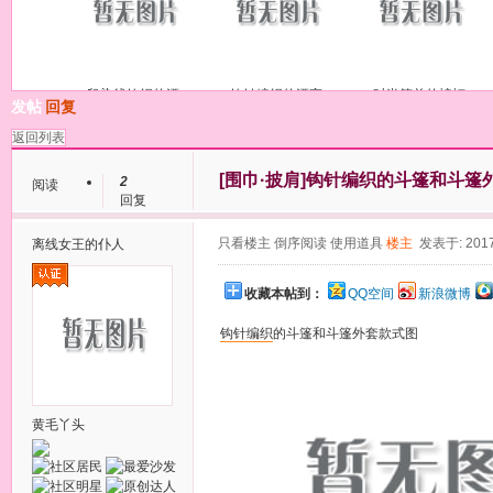
段染线钩织的漂
钩针编织的漂亮
时尚简单的蝙蝠
发帖
回复
返回列表
[围巾·披肩]
钩针编织的斗篷和斗篷
2
阅读
回复
只看楼主
倒序阅读
使用道具
楼主
发表于: 2017
离线
女王的仆人
收藏本帖到：
QQ空间
新浪微博
钩针
编织
的斗篷和斗篷外套款式图
黄毛丫头