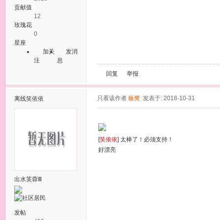
贡献值
12
玫瑰花
0
星座
加关
发消
注
息
回复
举报
只看该作者
板凳
发表于: 2018-10-31
离线
笑依依
[
笑依依
] 太棒了！必须支持！
好漂亮
出水芙蓉Ⅲ
发帖