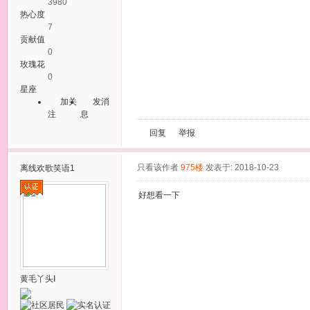
3980
热心度
7
贡献值
0
玫瑰花
0
星座
加关
发消
注
息
回复
举报
只看该作者
975楼
发表于: 2018-10-23
离线
欢歌笑语1
好想看一下
黄毛丫头Ⅰ