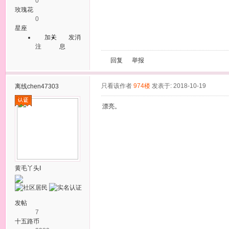
0
玫瑰花
0
星座
加关
发消
注
息
回复
举报
只看该作者
974楼
发表于: 2018-10-19
离线
chen47303
漂亮。
黄毛丫头Ⅰ
发帖
7
十五路币