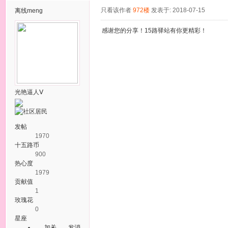
只看该作者
972楼
发表于: 2018-07-15
离线
meng
感谢您的分享！15路驿站有你更精彩！
光艳逼人Ⅴ
发帖
1970
十五路币
900
热心度
1979
贡献值
1
玫瑰花
0
星座
加关
发消