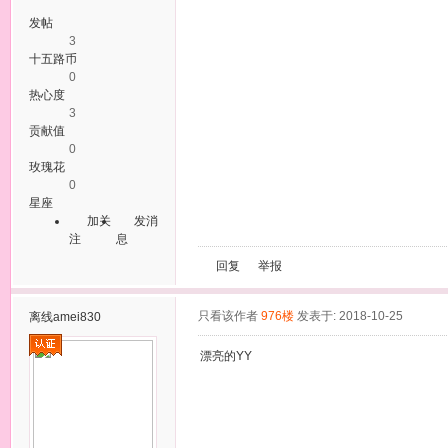
发帖
3
十五路币
0
热心度
3
贡献值
0
玫瑰花
0
星座
加关
发消
注
息
回复
举报
只看该作者
976楼
发表于: 2018-10-25
离线
amei830
漂亮的YY