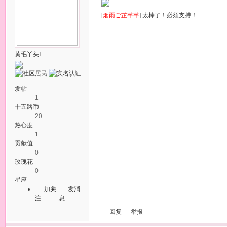
[
烟雨ご芷芊芊
] 太棒了！必须支持！
黄毛丫头Ⅰ
发帖
1
十五路币
20
热心度
1
贡献值
0
玫瑰花
0
星座
加关
发消
注
息
回复
举报