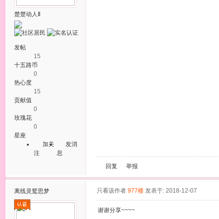
楚楚动人Ⅱ
发帖
15
十五路币
0
热心度
15
贡献值
0
玫瑰花
0
星座
加关
发消
注
息
回复
举报
只看该作者
977楼
发表于: 2018-12-07
离线
灵鹫思梦
谢谢分享~~~~