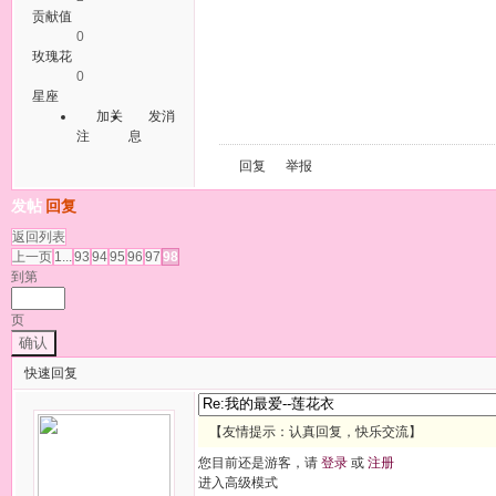
贡献值
0
玫瑰花
0
星座
加关
发消
注
息
回复
举报
发帖
回复
返回列表
上一页
1...
93
94
95
96
97
98
到第
页
确认
快速回复
【友情提示：认真回复，快乐交流】
您目前还是游客，请
登录
或
注册
进入高级模式