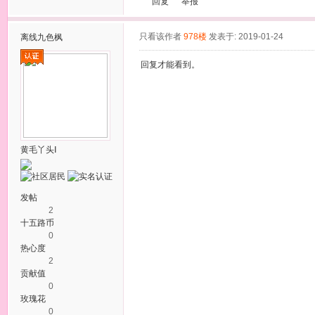
回复
举报
只看该作者
978楼
发表于: 2019-01-24
离线
九色枫
回复才能看到。
黄毛丫头Ⅰ
发帖
2
十五路币
0
热心度
2
贡献值
0
玫瑰花
0