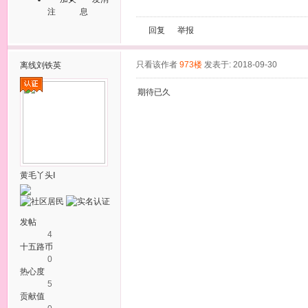
注
息
回复
举报
只看该作者
973楼
发表于: 2018-09-30
离线
刘铁英
期待已久
黄毛丫头Ⅰ
发帖
4
十五路币
0
热心度
5
贡献值