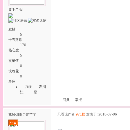
黄毛丫头Ⅰ
发帖
5
十五路币
170
热心度
5
贡献值
0
玫瑰花
0
星座
加关
发消
注
息
回复
举报
只看该作者
971楼
发表于: 2018-07-06
离线
烟雨ご芷芊芊