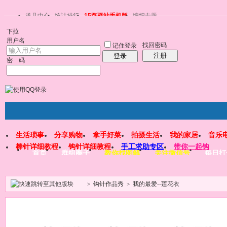
道具中心
统计排行
15路驿站手机版
编织专题
下拉
用户名
找回密码
记住登录
注册
登录
密 码
生活琐事
分享购物
拿手好菜
拍摄生活
我的家居
音乐
棒针详细教程
钩针详细教程
手工求助专区
带你一起钩
首页
群组圈子
教你找图解
关注微信号
每日打
>
钩针作品秀
>
我的最爱--莲花衣