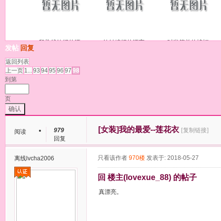
段染线钩织的漂
钩针编织的漂亮
时尚简单的蝙蝠
发帖
回复
返回列表
上一页
1...
93
94
95
96
97
98
到第
页
确认
[女装]
我的最爱--莲花衣
979
[复制链接]
阅读
回复
只看该作者
970楼
发表于: 2018-05-27
离线
lvcha2006
回 楼主(lovexue_88) 的帖子
真漂亮。