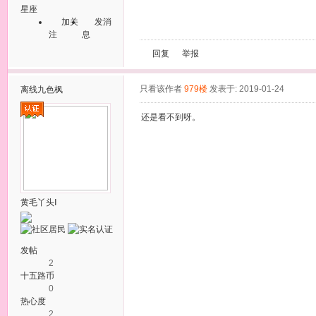
星座
加关
发消
注
息
回复
举报
只看该作者
979楼
发表于: 2019-01-24
离线
九色枫
还是看不到呀。
黄毛丫头Ⅰ
发帖
2
十五路币
0
热心度
2